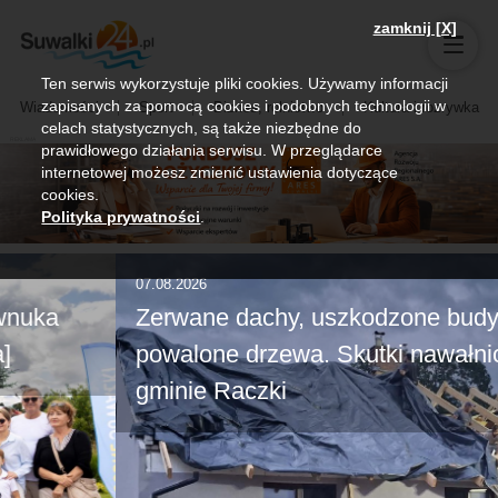
zamknij [X]
Ten serwis wykorzystuje pliki cookies. Używamy informacji
zapisanych za pomocą cookies i podobnych technologii w
Wiadomości
Sport
Biznes, rolnictwo
Kultura i rozrywka
celach statystycznych, są także niezbędne do
prawidłowego działania serwisu. W przeglądarce
internetowej możesz zmienić ustawienia dotyczące
cookies.
Polityka prywatności
.
07.08.2026
Zerwane dachy, uszkodzone budynki,
powalone drzewa. Skutki nawałnicy w
gminie Raczki