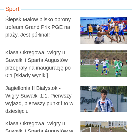
Sport
Ślepsk Malow blisko obrony
trofeum Grand Prix PGE na
plaży. Jest półfinał!
Klasa Okręgowa. Wigry II
Suwałki i Sparta Augustów
przegrały na inaugurację po
0:1 [składy wyniki]
Jagiellonia II Białystok -
Wigry Suwałki 1:1. Pierwszy
wyjazd, pierwszy punkt i to w
dziesięciu
Klasa Okręgowa. Wigry II
Suwałki i Sparta Augustów w