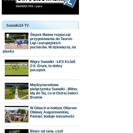
Suwałki24 TV
Ślepsk Malow rozpoczął
przygotowania do Tauron
Ligi i europejskich
pucharów. W dziewięciu, na
piasku
Wigry Suwałki - ŁKS II Łódź
2:0. Grunt, to dobry
początek
Międzynarodowa
pielgrzymka Suwałki - Wilno.
Idą do Tej, co w Ostrej świeci
Bramie
W Gibach w hołdzie Ofiarom
Obławy Augustowskiej.
Pamięć buduje tożsamość
Blues od rana, czyli