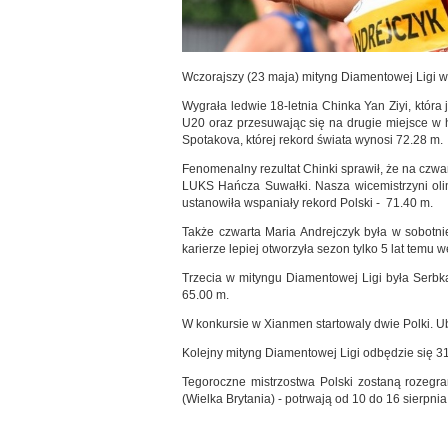
Wczorajszy (23 maja) mityng Diamentowej Ligi w 
Wygrała ledwie 18-letnia Chinka Yan Ziyi, która
U20 oraz przesuwając się na drugie miejsce w h
Spotakova, której rekord świata wynosi 72.28 m.
Fenomenalny rezultat Chinki sprawił, że na czwart
LUKS Hańcza Suwałki. Nasza wicemistrzyni olim
ustanowiła wspaniały rekord Polski - 71.40 m.
Także czwarta Maria Andrejczyk była w sobotni
karierze lepiej otworzyła sezon tylko 5 lat temu 
Trzecia w mityngu Diamentowej Ligi była Serbk
65.00 m.
W konkursie w Xianmen startowaly dwie Polki. U
Kolejny mityng Diamentowej Ligi odbędzie się 3
Tegoroczne mistrzostwa Polski zostaną rozegr
(Wielka Brytania) - potrwają od 10 do 16 sierpnia