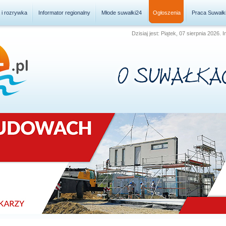
a i rozrywka
Informator regionalny
Młode suwałki24
Ogłoszenia
Praca Suwałk
Dzisiaj jest: Piątek, 07 sierpnia 2026.