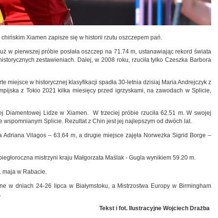
chińskim Xiamen zapisze się w historii rzutu oszczepem pań.
 już w pierwszej próbie posłała oszczep na 71.74 m, ustanawiając rekord świata
istorycznych zestawieniach. Dalej, w 2008 roku, rzuciła tylko Czeszka Barbora
e miejsce w historycznej klasyfikacji spadła 30-letnia dzisiaj Maria Andrejczyk z
pijska z Tokio 2021 kilka miesięcy przed igrzyskami, na zawodach w Splicie,
ej Diamentowej Lidze w Xiamen. W trzeciej próbie rzuciła 62.51 m. W swojej
we wspomnianym Splicie. Rezultat z Chin jest jej najlepszym od dwóch lat.
a Adriana Vilagos – 63.64 m, a drugie miejsce zajęła Norweżka Sigrid Borge –
biegłoroczna mistrzyni kraju Małgorzata Maślak - Gugla wynikiem 59.20 m.
1 maja w Rabacie.
ane w dniach 24-26 lipca w Białymstoku, a Mistrzostwa Europy w Birmingham
.
Tekst i fot. Ilustracyjne Wojciech Drażba