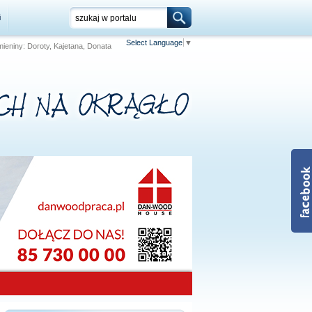
i
Select Language
▼
 Imieniny: Doroty, Kajetana, Donata