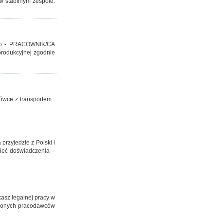
w stabilnym zespole.
sko - PRACOWNIK/CA
rodukcyjnej zgodnie
ówce z transportem .
przyjedzie z Polski i
ieć doświadczenia –
kasz legalnej pracy w
dzonych pracodawców