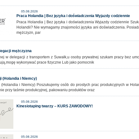
05.08.2026
Praca Holandia | Bez języka i doświadczenia Wyjazdy codziennie
Praca Holandia | Bez języka i doświadczenia Wyjazdy codziennie Szuk
Holandii? Nie wymagamy znajomości języka ani doświadczenia. Posiadam
mężczyzn, par
legacji mężczyzna
nej w delegacji z transportem z Suwałk,u osoby prywatnej szukam pracy bez um
sują,mogę wykonywać prace fizyczne Lub jako pomocnik
i (Holandia i Niemcy)
i (Holandia i Niemcy) Poszukujemy osób do prostych prac produkcyjnych w Hola
nie przy taśmie produkcyjnej, pakowaniu produktów oraz
05.08.2026
Kinesiotaping twarzy – KURS ZAWODOWY!
05.08.2026