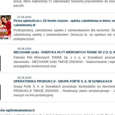
pracę, która najbardziej Ci odpowiada! Szukamy pracowników do prac
paczek
07.08.2026
Firma opiekuńcza z 20-letnim stażem - opieka całodobowa w domu sen
całodobowej dl
Profesjonalna, całodobowa opieka z zamieszkaniem dla seniorów. Ś
całodobową opiekę z zamieszkaniem. Oznacza to, że opiekun lub 
podopiecznym,
05.08.2026
MECHANIK (m/k) - FABRYKA PŁYT WIÓROWYCH TANNE SP. Z O. O
Fabryka Płyt Wiórowych TANNE Sp. z o. o. w Suwałkach poszuk
stanowisko - MECHANIK (m/k) TWOJE ZADANIA: - Nadzorowanie i wy
przeglądów, modernizacji oraz
05.08.2026
OPERATOR/KA PRODUKCJI - GRUPA FORTE S. A. W SUWAŁKACH
Grupa Forte S. A. w Suwałkach poszukuje kandydatów na stanow
PRODUKCJI TWOJE ZADANIA: - Realizacja planu produkcyjnego - Us
maszyn na linii produkcyjnej
ików ogólnobudowlanych