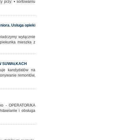
y przy: • sortowaniu
iora. Usługa opieki
wiadczymy wyłącznie
opiekunka mieszka z
. W SUWAŁKACH
uje kandydatów na
konywanie remontów,
isko - OPERATOR/KA
tawianie i obsługa