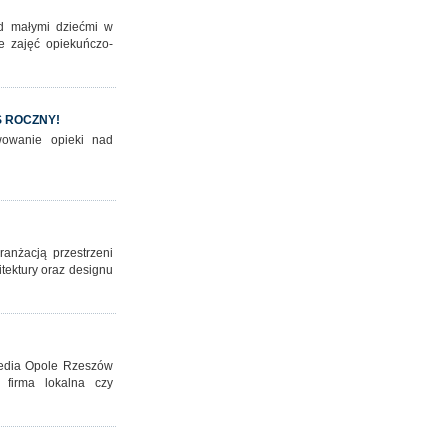
ad małymi dziećmi w
e zajęć opiekuńczo-
 ROCZNY!
awowanie opieki nad
ranżacją przestrzeni
tektury oraz designu
 media Opole Rzeszów
firma lokalna czy