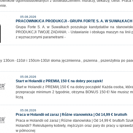
acowników ogólnobudowlanych z doświadczeniem: murarzy, dekarzy, cieśli. Praca 
enie.
05.08.2026
PRACOWNIK/CA PRODUKCJI - GRUPA FORTE S. A. W SUWAŁKACH
Grupa Forte S. A. w Suwałkach poszukuje kandydatów na stanowi
PRODUKCJI TWOJE ZADANIA: - Ustawianie i obsługa maszyn na linii p
z wyznaczonymi parametrami -
 130cm -110zł i 150cm-130zł słoma jęczmienna , pszenna , pszenżytnia po pas
05.08.2026
Start w Holandii z PREMIĄ 150 € na dobry początek!
Start w Holandii z PREMIĄ 150 € na dobry początek! Każda osoba, która 
przepracuje minimum 2 tygodnie, otrzyma BONUS 150 €! Nie musisz m
liczą
05.08.2026
Praca w Holandii od zaraz | Różne stanowiska | Od 14,99 € brutto/h
Praca w Holandii od zaraz | Różne stanowiska | Od 14,99 € brutto/h Szu
Holandii? Rekrutujemy kobiety, mężczyzn oraz pary do pracy u spraw
w północnej