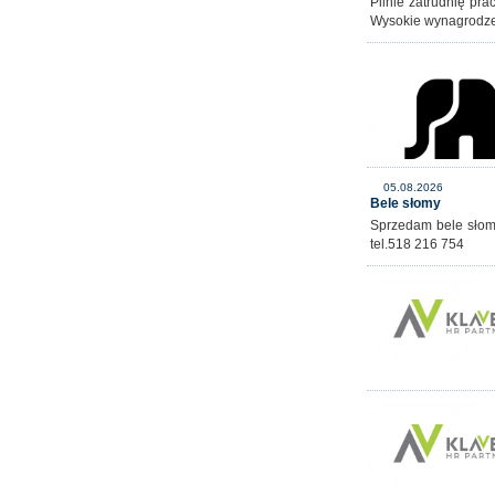
Pilnie zatrudnię pr
Wysokie wynagrodz
05.08.2026
Bele słomy
Sprzedam bele słomy
tel.518 216 754