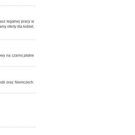
asz legalnej pracy w
y oferty dla kobiet,
owy na czarno,płatne
ndii oraz Niemczech.