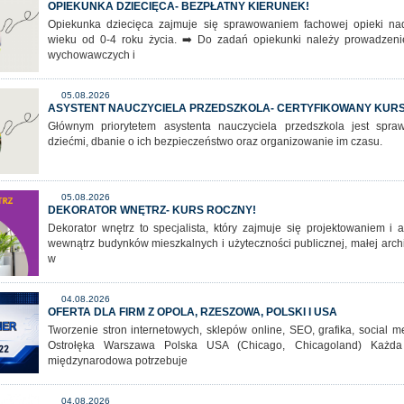
OPIEKUNKA DZIECIĘCA- BEZPŁATNY KIERUNEK!
Opiekunka dziecięca zajmuje się sprawowaniem fachowej opieki n
wieku od 0-4 roku życia. ➡️ Do zadań opiekunki należy prowadzeni
wychowawczych i
05.08.2026
ASYSTENT NAUCZYCIELA PRZEDSZKOLA- CERTYFIKOWANY KURS
Głównym priorytetem asystenta nauczyciela przedszkola jest spr
dziećmi, dbanie o ich bezpieczeństwo oraz organizowanie im czasu.
05.08.2026
DEKORATOR WNĘTRZ- KURS ROCZNY!
Dekorator wnętrz to specjalista, który zajmuje się projektowaniem i a
wewnątrz budynków mieszkalnych i użyteczności publicznej, małej archi
w
04.08.2026
OFERTA DLA FIRM Z OPOLA, RZESZOWA, POLSKI I USA
Tworzenie stron internetowych, sklepów online, SEO, grafika, social
Ostrołęka Warszawa Polska USA (Chicago, Chicagoland) Każda 
międzynarodowa potrzebuje
04.08.2026