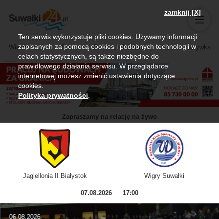
zamknij [X]
Ten serwis wykorzystuje pliki cookies. Używamy informacji
zapisanych za pomocą cookies i podobnych technologii w
Wiadomości
Sport
Biznes, rolnictwo
Kultura i rozrywka
celach statystycznych, są także niezbędne do
prawidłowego działania serwisu. W przeglądarce
internetowej możesz zmienić ustawienia dotyczące
cookies.
Polityka prywatności
.
Zapraszamy na relację na żywo
Jagiellonia II Białystok
Wigry Suwałki
07.08.2026
17:00
06.08.2026