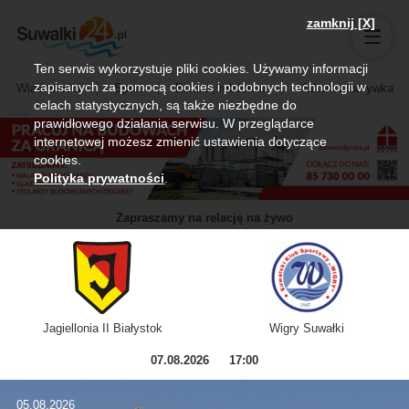
zamknij [X]
Ten serwis wykorzystuje pliki cookies. Używamy informacji
zapisanych za pomocą cookies i podobnych technologii w
Wiadomości
Sport
Biznes, rolnictwo
Kultura i rozrywka
celach statystycznych, są także niezbędne do
prawidłowego działania serwisu. W przeglądarce
internetowej możesz zmienić ustawienia dotyczące
cookies.
Polityka prywatności
.
Zapraszamy na relację na żywo
Jagiellonia II Białystok
Wigry Suwałki
07.08.2026
17:00
05.08.2026