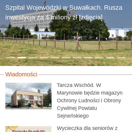
Szpital Wojewódzki w Suwałkach. Rusza
inwestycja za 4 miliony zł [zdjęcia]
Wiadomości
Tarcza Wschód. W
Marynowie będzie magazyn
Ochrony Ludności i Obrony
Cywilnej Powiatu
Sejneńskiego
Wycieczka dla seniorów z