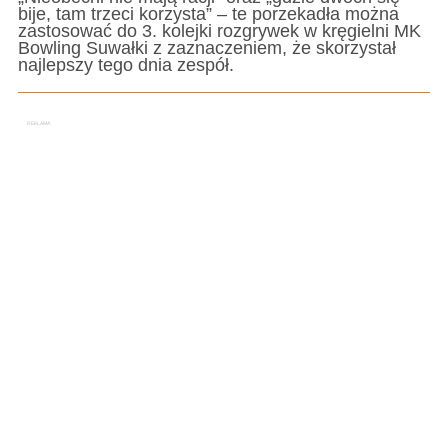
bije, tam trzeci korzysta” – te porzekadła można
zastosować do 3. kolejki rozgrywek w kręgielni MK
Bowling Suwałki z zaznaczeniem, że skorzystał
najlepszy tego dnia zespół.