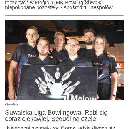
toczonych w kręgielni MK Bowling Suwałki
niepokonane pozostały 3 spośród 17 zespołów.
05.11.2025
Suwalska Liga Bowlingowa. Robi się
coraz ciekawiej, Sequel na czele
„Nieobecni nie mają racji” oraz „gdzie dwóch się