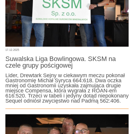
17.12.2025
Suwalska Liga Bowlingowa. SKSM na
czele grupy pościgowej
Lider, Drewtark Sejny w ciekawym meczu pokonał
Gastronomię Michał Syryca 664:618. Dwa oczka
mniej od Gastronomii uzyskała zajmująca drugie
miejsce Compensa, która wygrała z ROAN-em
616:520. Trzeci w tabeli i jedyny dotąd niepokonany
Sequel odniósł zwycięstwo nad Padmą 562:406.