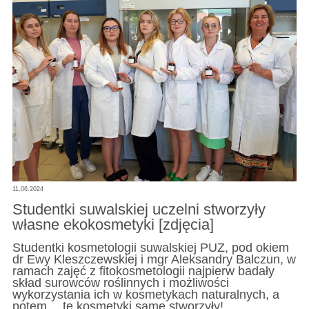
11.06.2024
Studentki suwalskiej uczelni stworzyły
własne ekokosmetyki [zdjęcia]
Studentki kosmetologii suwalskiej PUZ, pod okiem
dr Ewy Kleszczewskiej i mgr Aleksandry Balczun, w
ramach zajęć z fitokosmetologii najpierw badały
skład surowców roślinnych i możliwości
wykorzystania ich w kosmetykach naturalnych, a
potem… te kosmetyki same stworzyły!