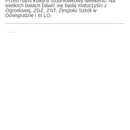
Przed nami kolejny studniówkowy weekend. Na
wielkich balach bawić się będą maturzyści z
Ogrodowej, ZDZ, ZST, Zespołu Szkół w
Dowspudzie i III LO.