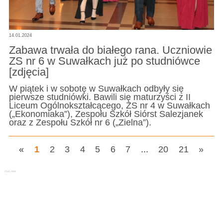
14.01.2024
Zabawa trwała do białego rana. Uczniowie
ZS nr 6 w Suwałkach już po studniówce
[zdjęcia]
W piątek i w sobotę w Suwałkach odbyły się
pierwsze studniówki. Bawili się maturzyści z II
Liceum Ogólnokształcącego, ZS nr 4 w Suwałkach
(„Ekonomiaka”), Zespołu Szkół Siórst Salezjanek
oraz z Zespołu Szkół nr 6 („Zielna”).
«
1
2
3
4
5
6
7
...
20
21
»