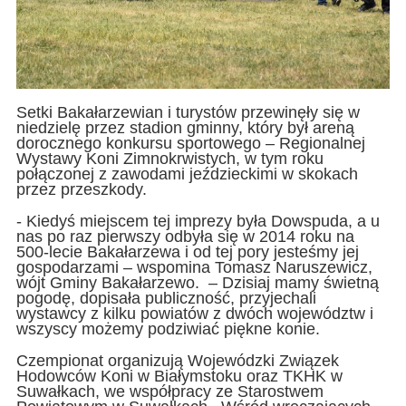
Setki Bakałarzewian i turystów przewinęły się w
niedzielę przez stadion gminny, który był areną
dorocznego konkursu sportowego – Regionalnej
Wystawy Koni Zimnokrwistych, w tym roku
połączonej z zawodami jeździeckimi w skokach
przez przeszkody.
- Kiedyś miejscem tej imprezy była Dowspuda, a u
nas po raz pierwszy odbyła się w 2014 roku na
500-lecie Bakałarzewa i od tej pory jesteśmy jej
gospodarzami – wspomina Tomasz Naruszewicz,
wójt Gminy Bakałarzewo. – Dzisiaj mamy świetną
pogodę, dopisała publiczność, przyjechali
wystawcy z kilku powiatów z dwóch województw i
wszyscy możemy podziwiać piękne konie.
Czempionat organizują Wojewódzki Związek
Hodowców Koni w Białymstoku oraz TKHK w
Suwałkach, we współpracy ze Starostwem