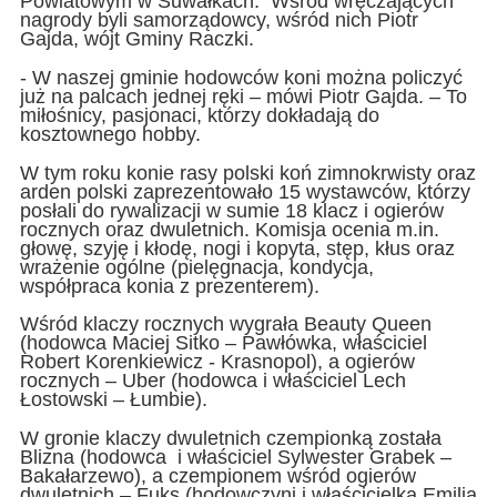
Powiatowym w Suwałkach. Wśród wręczających
nagrody byli samorządowcy, wśród nich Piotr
Gajda, wójt Gminy Raczki.
- W naszej gminie hodowców koni można policzyć
już na palcach jednej ręki – mówi Piotr Gajda. – To
miłośnicy, pasjonaci, którzy dokładają do
kosztownego hobby.
W tym roku konie rasy polski koń zimnokrwisty oraz
arden polski zaprezentowało 15 wystawców, którzy
posłali do rywalizacji w sumie 18 klacz i ogierów
rocznych oraz dwuletnich. Komisja ocenia m.in.
głowę, szyję i kłodę, nogi i kopyta, stęp, kłus oraz
wrażenie ogólne (pielęgnacja, kondycja,
współpraca konia z prezenterem).
Wśród klaczy rocznych wygrała Beauty Queen
(hodowca Maciej Sitko – Pawłówka, właściciel
Robert Korenkiewicz - Krasnopol), a ogierów
rocznych – Uber (hodowca i właściciel Lech
Łostowski – Łumbie).
W gronie klaczy dwuletnich czempionką została
Blizna (hodowca i właściciel Sylwester Grabek –
Bakałarzewo), a czempionem wśród ogierów
dwuletnich – Fuks (hodowczyni i właścicielka Emilia