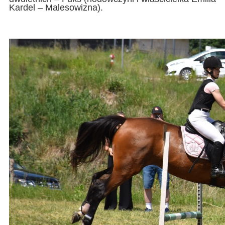
Kardel – Malesowizna).