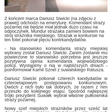
Z końcem marca Dariusz Siwicki (na zdjęciu z
prawej) odchodzi na emeryturę. Komendant straży
pożarnej nie będzie miał jednak dużo czasu na
odpoczynek. Mundur strażaka zamieni bowiem na
strój strażnika miejskiego. Strażak w konkursie na
ten fotel pokonał pięciu kontrkandydatów.
- Na stanowisko komendanta straży miejskiej
wybrany został Dariusz Siwicki. Zanim zostanie mu
powierzone to stanowisko potrzebna jest jeszcze
pozytywna opinia komendanta wojewódzkiego
policji. Wystąpimy o nią w najbliższych dniach -
poinformował Kamil Sznel z suwalskiego Ratusza.
Dariusz Siwicki pokonał czterech kandydatów w
czteroetapowym postępowaniu konkursowym.
Dwóch z nich było tak dobrych, że razem z nim
przeszło do kolejnego etapu. Spośród najlepszej
trójki prezydent Suwałk wybrał właśnie pułkownika
straży pożarnej.
Nowy szef miejskich strażników przez sześć lat