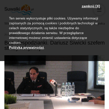
zamknij [X]
Ten serwis wykorzystuje pliki cookies. Używamy informacji
zapisanych za pomocą cookies i podobnych technologii w
Wiadomości
Sport
Biznes, rolnictwo
Kultura i rozrywka
celach statystycznych, są także niezbędne do
prawidłowego działania serwisu. W przeglądarce
25.03.2016
internetowej możesz zmienić ustawienia dotyczące
Bez niespodzianki. Dariusz Siwicki szefem
cookies.
straży miejskiej
Polityka prywatności
.