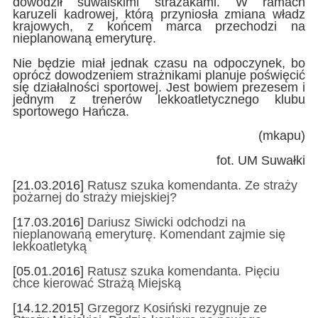
dowodził suwalskimi strażakami. W ramach
karuzeli kadrowej, którą przyniosła zmiana władz
krajowych, z końcem marca przechodzi na
nieplanowaną emeryturę.
Nie będzie miał jednak czasu na odpoczynek, bo
oprócz dowodzeniem strażnikami planuje poświęcić
się działalności sportowej. Jest bowiem prezesem i
jednym z trenerów lekkoatletycznego klubu
sportowego Hańcza.
(mkapu)
fot. UM Suwałki
[21.03.2016]
Ratusz szuka komendanta. Ze straży
pożarnej do straży miejskiej?
[17.03.2016]
Dariusz Siwicki odchodzi na
nieplanowaną emeryturę. Komendant zajmie się
lekkoatletyką
[05.01.2016]
Ratusz szuka komendanta. Pięciu
chce kierować Strażą Miejską
[14.12.2015]
Grzegorz Kosiński rezygnuje ze