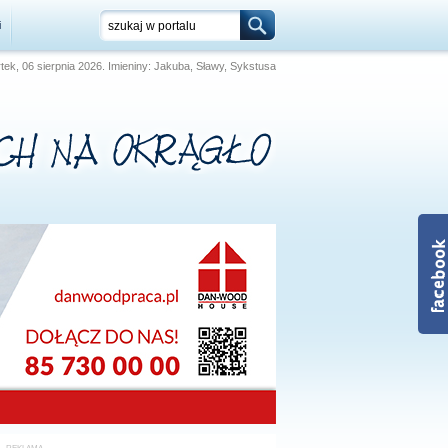
i
rtek, 06 sierpnia 2026. Imieniny: Jakuba, Sławy, Sykstusa