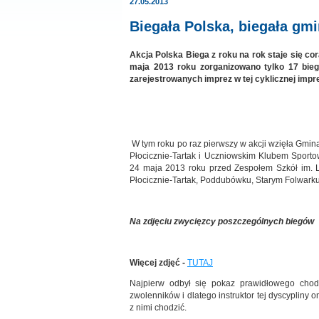
27.05.2013
Biegała Polska, biegała gm
Akcja Polska Biega z roku na rok staje się co
maja 2013 roku zorganizowano tylko 17 bie
zarejestrowanych imprez w tej cyklicznej impre
W tym roku po raz pierwszy w akcji wzięła Gmin
Płocicznie-Tartak i Uczniowskim Klubem Sport
24 maja 2013 roku przed Zespołem Szkół im. L
Płocicznie-Tartak, Poddubówku, Starym Folwarku
Na zdjęciu zwycięzcy poszczególnych biegów
Więcej zdjęć -
TUTAJ
Najpierw odbył się pokaz prawidłowego chodz
zwolenników i dlatego instruktor tej dyscypliny
z nimi chodzić.