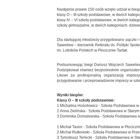
Następnie prawie 150 osób wzięło udział w bieg
klasy O – III szkoły podstawowe, w dwóch katego
klasy IV – VI szkoły podstawowe, w dwóch katego
szkoły gimnazjalne, w dwóch kategoriach: dziewc
Dla startującej młodzieży przygotowano pączki 
Saweliew – kierownik Referatu ds. Polityki Społ
im. Lotników Polskich w Płocicznie-Tartak.
Podsumowując biegi Dariusz Wojciech Saweliew s
Podziękował również bezpośrednim organizato
Likowi za profesjonalną organizację imprez
przygotowanie i przeprowadzenie imprezy w szko
Wyniki biegów:
Klasy O – III szkoły podstawowe:
1.Michalina Hościłowicz - Szkoła Podstawowa w 
2.Anna Zielińska - Szkoła Podstawowa w Starym
3.Dominika Domalewska - Szkoła Podstawowa w 
1.Michał Tasior - Szkoła Podstawowa w Płociczni
2.Michał Rutkowski - Szkoła Podstawowa w Prze
3.Tymoteusz Terlecki - Szkoła Podstawowa w St