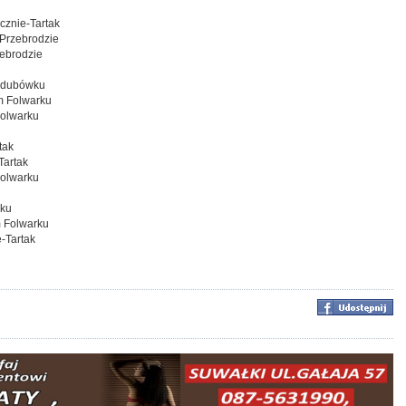
cznie-Tartak
Przebrodzie
ebrodzie
oddubówku
m Folwarku
Folwarku
tak
Tartak
olwarku
rku
m Folwarku
-Tartak