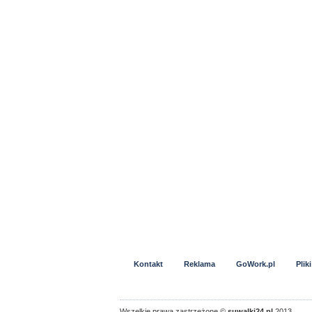
Kontakt
Reklama
GoWork.pl
Plik
Wszelkie prawa zastrzeżone ©
suwalki24.pl
2013