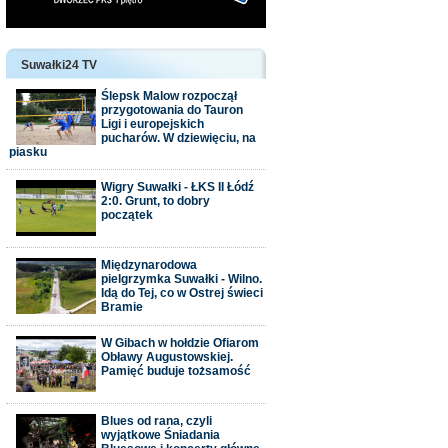
Suwałki24 TV
Ślepsk Malow rozpoczął
przygotowania do Tauron
Ligi i europejskich
pucharów. W dziewięciu, na
piasku
Wigry Suwałki - ŁKS II Łódź
2:0. Grunt, to dobry
początek
Międzynarodowa
pielgrzymka Suwałki - Wilno.
Idą do Tej, co w Ostrej świeci
Bramie
W Gibach w hołdzie Ofiarom
Obławy Augustowskiej.
Pamięć buduje tożsamość
Blues od rana, czyli
wyjątkowe Śniadania