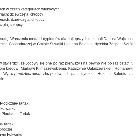
ach w trzech kategoriach wiekowych:
riach: dziewczęta, chłopcy
riach: dziewczęta, chłopcy
zęta, chłopcy.
i wodę. Wręczenia medali i dyplomów dla najlepszych dokonali Dariusz Wojciech
eczno-Gospodarczej w Gminie Suwałki i Helena Balonis - dyrektor Zespołu Szkół
twierdził, że „odbyły się one po raz pierwszy i na pewno nie po raz ostatni”.
rom biegów: Markowi Klimaszewskiemu, Katarzynie Gałaszewskiej i Romanowi
y. Wyrazy wdzięczności złożył również pani dyrektor Helenie Balonis za
le.
Płocicznie-Tartak
 Folwarku
Płocicznie-Tartak
e-Tartak
brodzie
arym Folwarku