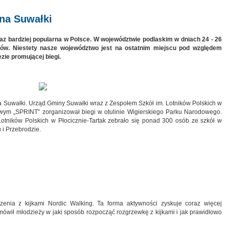
ina Suwałki
raz bardziej popularna w Polsce. W województwie podlaskim w dniach 24 - 26
gów. Niestety nasze województwo jest na ostatnim miejscu pod względem
zie promującej biegi.
a Suwałki. Urząd Gminy Suwałki wraz z Zespołem Szkół im. Lotników Polskich w
owym „SPRINT” zorganizował biegi w otulinie Wigierskiego Parku Narodowego.
otników Polskich w Płocicznie-Tartak zebrało się ponad 300 osób ze szkół w
 i Przebrodzie.
enia z kijkami Nordic Walking. Ta forma aktywności zyskuje coraz więcej
 omówił młodzieży w jaki sposób rozpocząć rozgrzewkę z kijkami i jak prawidłowo