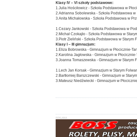
Klasy IV – VI szkoły podstawowe:
1.Julia Hościłowicz - Szkoła Podstawowa w Płoci
2.Adrianna Sobolewska - Szkoła Podstawowa w 
3.Anita Michałowska - Szkoła Podstawowa w Prz
1.Cezary Jankowski - Szkoła Podstawowa w P
2.Michał Czokajło - Szkoła Podstawowa w Stary
3.Piotr Zieliński - Szkoła Podstawowa w Starym 
Klasy I – III gimnazjum:
1.Eliza Bobrowska - Gimnazjum w Płocicznie-Tar
2.Karolina Jagłowska - Gimnazjum w Płocicznie-
3.Joanna Tomaszewska - Gimnazjum w Starym F
1.Lech Jan Korsak - Gimnazjum w Starym Folwa
2.Bartłomiej Barszczewski - Gimnazjum w Stary
3.Mateusz Niedźwiecki - Gimnazjum w Płocicznie