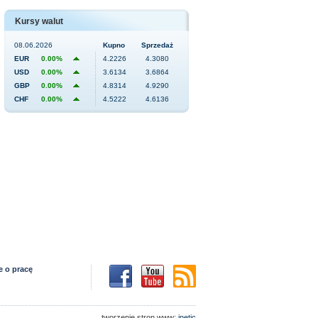
Kursy walut
08.06.2026
Kupno
Sprzedaż
EUR
0.00%
4.2226
4.3080
USD
0.00%
3.6134
3.6864
GBP
0.00%
4.8314
4.9290
CHF
0.00%
4.5222
4.6136
e o pracę
tworzenie stron www:
inetic