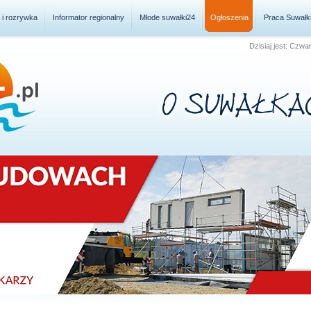
a i rozrywka
Informator regionalny
Młode suwałki24
Ogłoszenia
Praca Suwałk
Dzisiaj jest: Czwa