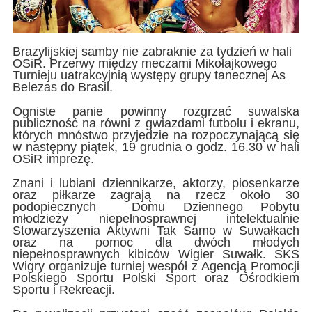
Brazylijskiej samby nie zabraknie za tydzień w hali
OSiR. Przerwy między meczami Mikołajkowego
Turnieju uatrakcyjnią występy grupy tanecznej As
Belezas do Brasil.
Ogniste panie powinny rozgrzać suwalska
publiczność na równi z gwiazdami futbolu i ekranu,
których mnóstwo przyjedzie na rozpoczynającą się
w następny piątek, 19 grudnia o godz. 16.30 w hali
OSiR imprezę.
Znani i lubiani dziennikarze, aktorzy, piosenkarze
oraz piłkarze zagrają na rzecz około 30
podopiecznych Domu Dziennego Pobytu
młodzieży niepełnosprawnej intelektualnie
Stowarzyszenia Aktywni Tak Samo w Suwałkach
oraz na pomoc dla dwóch młodych
niepełnosprawnych kibiców Wigier Suwałk. SKS
Wigry organizuje turniej wespół z Agencją Promocji
Polskiego Sportu Polski Sport oraz Ośrodkiem
Sportu i Rekreacji.