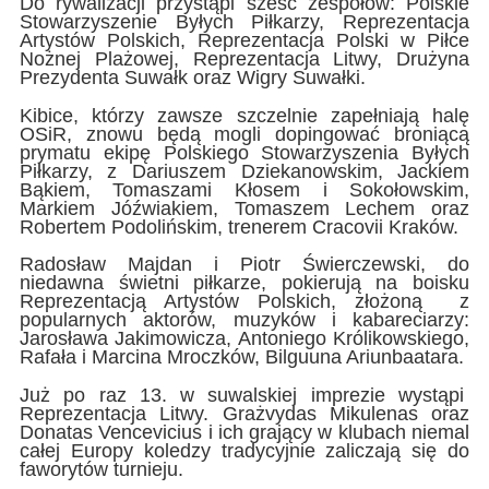
Do rywalizacji przystąpi sześć zespołów: Polskie
Stowarzyszenie Byłych Piłkarzy, Reprezentacja
Artystów Polskich, Reprezentacja Polski w Piłce
Nożnej Plażowej, Reprezentacja Litwy, Drużyna
Prezydenta Suwałk oraz Wigry Suwałki.
Kibice, którzy zawsze szczelnie zapełniają halę
OSiR, znowu będą mogli dopingować broniącą
prymatu ekipę Polskiego Stowarzyszenia Byłych
Piłkarzy, z Dariuszem Dziekanowskim, Jackiem
Bąkiem, Tomaszami Kłosem i Sokołowskim,
Markiem Jóźwiakiem, Tomaszem Lechem oraz
Robertem Podolińskim, trenerem Cracovii Kraków.
Radosław Majdan i Piotr Świerczewski, do
niedawna świetni piłkarze, pokierują na boisku
Reprezentacją Artystów Polskich, złożoną z
popularnych aktorów, muzyków i kabareciarzy:
Jarosława Jakimowicza, Antoniego Królikowskiego,
Rafała i Marcina Mroczków, Bilguuna Ariunbaatara.
Już po raz 13. w suwalskiej imprezie wystąpi
Reprezentacja Litwy. Grażvydas Mikulenas oraz
Donatas Vencevicius i ich grający w klubach niemal
całej Europy koledzy tradycyjnie zaliczają się do
faworytów turnieju.