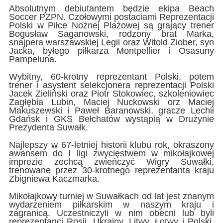
Absolutnym debiutantem będzie ekipa Beach
Soccer PZPN. Czołowymi postaciami Reprezentacji
Polski w Piłce Nożnej Plażowej są grający trener
Bogusław Saganowski, rodzony brat Marka,
snajpera warszawskiej Legii oraz Witold Ziober, syn
Jacka, byłego piłkarza Montpellier i Osasuny
Pampeluna.
Wybitny, 60-krotny reprezentant Polski, potem
trener i asystent selekcjonera reprezentacji Polski
Jacek Zieliński oraz Piotr Stokowiec, szkoleniowiec
Zagłębia Lubin, Maciej Nuckowski orz Maciej
Makuszewski i Paweł Baranowski, gracze Lechii
Gdańsk i GKS Bełchatów wystąpią w Drużynie
Prezydenta Suwałk.
Najlepszy w 67-letniej historii klubu rok, okraszony
awansem do I ligi zwycięstwem w mikołajkowej
imprezie zechcą zwieńczyć Wigry Suwałki,
trenowane przez 30-krotnego reprezentanta kraju
Zbigniewa Kaczmarka.
Mikołajkowy turniej w Suwałkach od lat jest znanym
wydarzeniem piłkarskim w naszym kraju i
zagranicą. Uczestniczyli w nim obecni lub byli
reprezentanci Rosji, Ukrainy, Litwy, Łotwy i Polski,