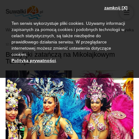
zamknij [X]
Ten serwis wykorzystuje pliki cookies. Używamy informacji
zapisanych za pomocą cookies i podobnych technologii w
Wiadomości
Sport
Biznes, rolnictwo
Kultura i rozrywka
celach statystycznych, są także niezbędne do
prawidłowego działania serwisu. W przeglądarce
12.12.2014
internetowej możesz zmienić ustawienia dotyczące
Brazylijki zatańczą na Mikołajkowym
cookies.
Turnieju
Polityka prywatności
.