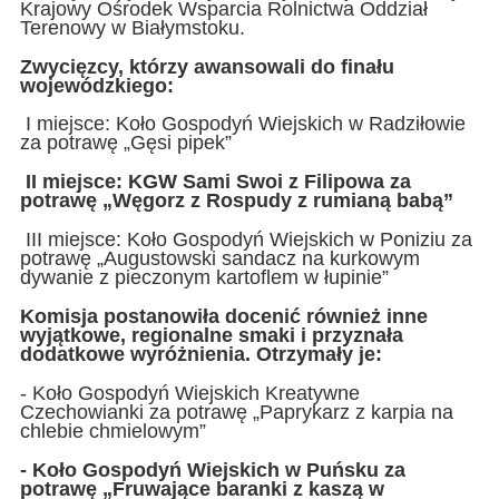
Krajowy Ośrodek Wsparcia Rolnictwa Oddział
Terenowy w Białymstoku.
Zwycięzcy, którzy awansowali do finału
wojewódzkiego:
I miejsce: Koło Gospodyń Wiejskich w Radziłowie
za potrawę „Gęsi pipek”
II miejsce: KGW Sami Swoi z Filipowa za
potrawę „Węgorz z Rospudy z rumianą babą”
III miejsce: Koło Gospodyń Wiejskich w Poniziu za
potrawę „Augustowski sandacz na kurkowym
dywanie z pieczonym kartoflem w łupinie”
Komisja postanowiła docenić również inne
wyjątkowe, regionalne smaki i przyznała
dodatkowe wyróżnienia. Otrzymały je:
- Koło Gospodyń Wiejskich Kreatywne
Czechowianki za potrawę „Paprykarz z karpia na
chlebie chmielowym”
- Koło Gospodyń Wiejskich w Puńsku za
potrawę „Fruwające baranki z kaszą w