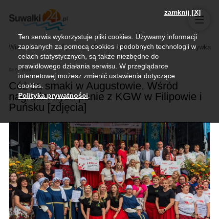
zamknij [X]
Ten serwis wykorzystuje pliki cookies. Używamy informacji
zapisanych za pomocą cookies i podobnych technologii w
Wiadomości
Sport
Biznes, rolnictwo
Kultura i rozrywka
celach statystycznych, są także niezbędne do
prawidłowego działania serwisu. W przeglądarce
08.07.2026
internetowej możesz zmienić ustawienia dotyczące
Cóż za smaki w Augustowie. Wśród
cookies.
nagrodzonych panie z KGW w Filipowie i
Polityka prywatności
.
Puńsku [zdjęcia]