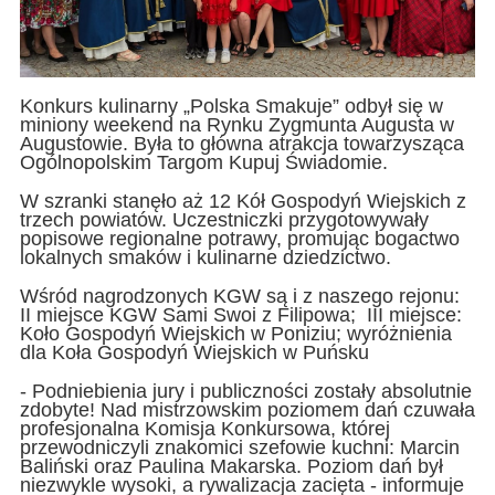
Konkurs kulinarny „Polska Smakuje” odbył się w
miniony weekend na Rynku Zygmunta Augusta w
Augustowie. Była to główna atrakcja towarzysząca
Ogólnopolskim Targom Kupuj Świadomie.
W szranki stanęło aż 12 Kół Gospodyń Wiejskich z
trzech powiatów. Uczestniczki przygotowywały
popisowe regionalne potrawy, promując bogactwo
lokalnych smaków i kulinarne dziedzictwo.
Wśród nagrodzonych KGW są i z naszego rejonu:
II miejsce KGW Sami Swoi z Filipowa; III miejsce:
Koło Gospodyń Wiejskich w Poniziu; wyróżnienia
dla Koła Gospodyń Wiejskich w Puńsku
- Podniebienia jury i publiczności zostały absolutnie
zdobyte! Nad mistrzowskim poziomem dań czuwała
profesjonalna Komisja Konkursowa, której
przewodniczyli znakomici szefowie kuchni: Marcin
Baliński oraz Paulina Makarska. Poziom dań był
niezwykle wysoki, a rywalizacja zacięta - informuje