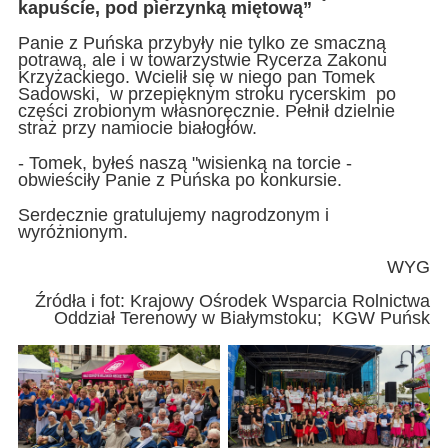
kapuście, pod pierzynką miętową”
Panie z Puńska przybyły nie tylko ze smaczną
potrawą, ale i w towarzystwie Rycerza Zakonu
Krzyżackiego. Wcielił się w niego pan Tomek
Sadowski, w przepięknym stroku rycerskim po
części zrobionym własnoręcznie. Pełnił dzielnie
straż przy namiocie białogłów.
- Tomek, byłeś naszą "wisienką na torcie -
obwieściły Panie z Puńska po konkursie.
Serdecznie gratulujemy nagrodzonym i
wyróżnionym.
WYG
Źródła i fot: Krajowy Ośrodek Wsparcia Rolnictwa
Oddział Terenowy w Białymstoku; KGW Puńsk