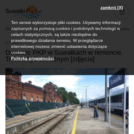
zamknij [X]
Ten serwis wykorzystuje pliki cookies. Używamy informacji
zapisanych za pomocą cookies i podobnych technologii w
Wiadomości
Sport
Biznes, rolnictwo
Kultura i rozrywka
celach statystycznych, są także niezbędne do
prawidłowego działania serwisu. W przeglądarce
01.08.2025
internetowej możesz zmienić ustawienia dotyczące
Dworzec PKP w Suwałkach w remoncie.
cookies.
Trzeba być ostrożnym [zdjęcia]
Polityka prywatności
.