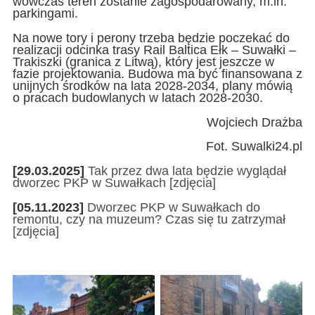
wówczas teren zostanie zagospodarowany, m.in.
parkingami.
Na nowe tory i perony trzeba będzie poczekać do
realizacji odcinka trasy Rail Baltica Ełk – Suwałki –
Trakiszki (granica z Litwą), który jest jeszcze w
fazie projektowania. Budowa ma być finansowana z
unijnych środków na lata 2028-2034, plany mówią
o pracach budowlanych w latach 2028-2030.
Wojciech Drażba
Fot. Suwalki24.pl
[29.03.2025]
Tak przez dwa lata będzie wyglądał
dworzec PKP w Suwałkach [zdjęcia]
[05.11.2023]
Dworzec PKP w Suwałkach do
remontu, czy na muzeum? Czas się tu zatrzymał
[zdjęcia]