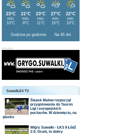
Godzina po godzinie
Na 45 dni
Suwałki24 TV
Ślepsk Malow rozpoczął
przygotowania do Tauron
Ligi i europejskich
pucharów. W dziewięciu, na
piasku
Wigry Suwałki - ŁKS II Łódź
2:0. Grunt, to dobry