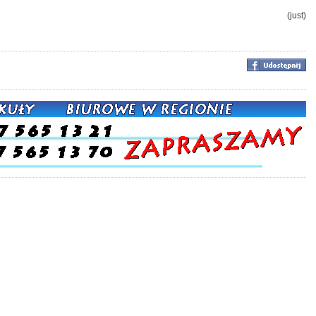
(just)