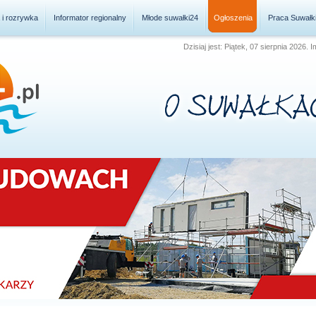
a i rozrywka
Informator regionalny
Młode suwałki24
Ogłoszenia
Praca Suwałk
Dzisiaj jest: Piątek, 07 sierpnia 2026.