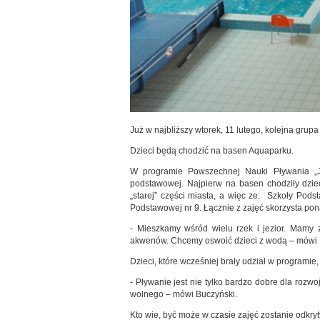
Już w najbliższy wtorek, 11 lutego, kolejna grup
Dzieci będą chodzić na basen Aquaparku.
W programie Powszechnej Nauki Pływania „Ju
podstawowej. Najpierw na basen chodziły dziec
„starej” części miasta, a więc ze: Szkoły Pod
Podstawowej nr 9. Łącznie z zajęć skorzysta po
- Mieszkamy wśród wielu rzek i jezior. Mamy 
akwenów. Chcemy oswoić dzieci z wodą – mówi 
Dzieci, które wcześniej brały udział w programie
- Pływanie jest nie tylko bardzo dobre dla rozw
wolnego – mówi Buczyński.
Kto wie, być może w czasie zajęć zostanie odkry