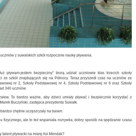
a uczniów z suwalskich szkół rozpocznie naukę pływania.
ż pływam-jestem bezpieczny” biorą udział uczniowie klas trzecich szkoły
i ze szkół znajdujących się na Północy. Teraz przyszedł czas na uczniów ze
stawowej nr 2, Szkoły Podstawowej nr 4, Szkoły Podstawowej nr 6 oraz Szkoły
nad 340 uczniów.
zalew. To bardzo ważne, aby dzieci umiały pływać i bezpiecznie korzystać z
Marek Buczyński, zastępca prezydenta Suwałk.
, bardzo chętnie uczęszczały na basen.
oju fizycznego, ale to też wspaniała rozrywka, dobry sposób na spędzanie czasu
ty talent pływacki na miarę Asi Mendak?