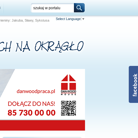
i
Select Language
▼
 Imieniny: Jakuba, Sławy, Sykstusa