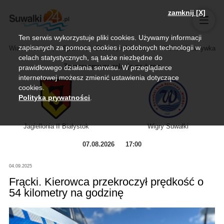
zamknij [X]
Ten serwis wykorzystuje pliki cookies. Używamy informacji
zapisanych za pomocą cookies i podobnych technologii w
Wiadomości
Sport
Biznes, rolnictwo
Kultura i rozrywka
celach statystycznych, są także niezbędne do
Zapraszamy na relację na żywo
prawidłowego działania serwisu. W przeglądarce
internetowej możesz zmienić ustawienia dotyczące
cookies.
Polityka prywatności
.
Jagiellonia II Białystok
Wigry Suwałki
07.08.2026
17:00
04.09.2025
Frącki. Kierowca przekroczył prędkość o
54 kilometry na godzinę