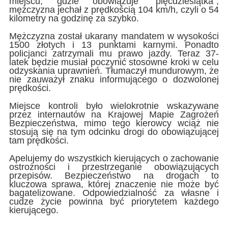
miejscu, gdzie obowiązuje "pięćdziesiątka",
mężczyzna jechał z prędkością 104 km/h, czyli o 54
kilometry na godzinę za szybko.
Mężczyzna został ukarany mandatem w wysokości
1500 złotych i 13 punktami karnymi. Ponadto
policjanci zatrzymali mu prawo jazdy. Teraz 37-
latek będzie musiał poczynić stosowne kroki w celu
odzyskania uprawnień. Tłumaczył mundurowym, że
nie zauważył znaku informującego o dozwolonej
prędkości.
Miejsce kontroli było wielokrotnie wskazywane
przez internautów na Krajowej Mapie Zagrożeń
Bezpieczeństwa, mimo tego kierowcy wciąż nie
stosują się na tym odcinku drogi do obowiązującej
tam prędkości.
Apelujemy do wszystkich kierujących o zachowanie
ostrożności i przestrzeganie obowiązujących
przepisów. Bezpieczeństwo na drogach to
kluczowa sprawa, której znaczenie nie może być
bagatelizowane. Odpowiedzialność za własne i
cudze życie powinna być priorytetem każdego
kierującego.