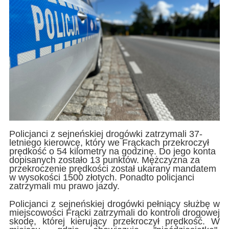
Policjanci z sejneńskiej drogówki zatrzymali 37-
letniego kierowcę, który we Frąckach przekroczył
prędkość o 54 kilometry na godzinę. Do jego konta
dopisanych zostało 13 punktów. Mężczyzna za
przekroczenie prędkości został ukarany mandatem
w wysokości 1500 złotych. Ponadto policjanci
zatrzymali mu prawo jazdy.
Policjanci z sejneńskiej drogówki pełniący służbę w
miejscowości Frącki zatrzymali do kontroli drogowej
skodę, której kierujący przekroczył prędkość. W