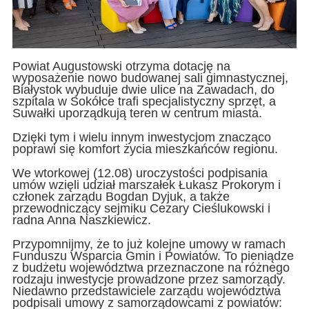
Powiat Augustowski otrzyma dotację na
wyposażenie nowo budowanej sali gimnastycznej,
Białystok wybuduje dwie ulice na Zawadach, do
szpitala w Sokółce trafi specjalistyczny sprzęt, a
Suwałki uporządkują teren w centrum miasta.
Dzięki tym i wielu innym inwestycjom znacząco
poprawi się komfort życia mieszkańców regionu.
We wtorkowej (12.08) uroczystości podpisania
umów wzięli udział marszałek Łukasz Prokorym i
członek zarządu Bogdan Dyjuk, a także
przewodniczący sejmiku Cezary Cieślukowski i
radna Anna Naszkiewicz.
Przypomnijmy, że to już kolejne umowy w ramach
Funduszu Wsparcia Gmin i Powiatów. To pieniądze
z budżetu województwa przeznaczone na różnego
rodzaju inwestycje prowadzone przez samorządy.
Niedawno przedstawiciele zarządu województwa
podpisali umowy z samorządowcami z powiatów: