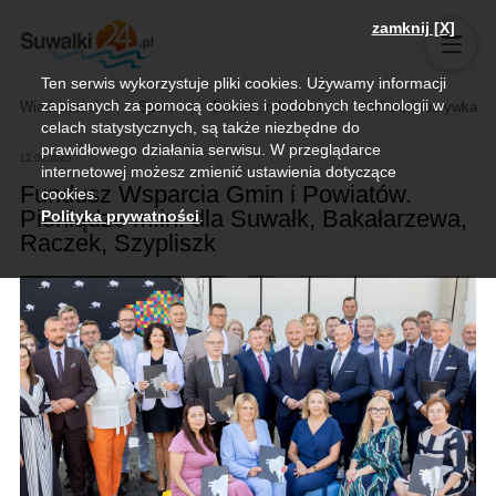
zamknij [X]
Ten serwis wykorzystuje pliki cookies. Używamy informacji
zapisanych za pomocą cookies i podobnych technologii w
Wiadomości
Sport
Biznes, rolnictwo
Kultura i rozrywka
celach statystycznych, są także niezbędne do
prawidłowego działania serwisu. W przeglądarce
12.08.2025
internetowej możesz zmienić ustawienia dotyczące
Fundusz Wsparcia Gmin i Powiatów.
cookies.
Pieniądze m.in. dla Suwałk, Bakałarzewa,
Polityka prywatności
.
Raczek, Szypliszk