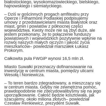
białostockiego, wysokomazowieckiego, bielskiego,
hajnowskiego i siemiatyckiego.
– Dziś w gościnnych progach amfiteatru przy
Operze i Filharmonii Podlaskiej podpisujemy
umowy z przedstawicielami miasta Białystok oraz
miast, gmin i powiatów z północnej części
województwa. Kwoty może nie są zbyt duże, ale
jestem przekonany, że to połączenie funduszy
powiatowych i wojewódzkich pozytywnie wpłynie na
rozwój naszych małych ojczyzn i jakość życia
mieszkańców– powiedział marszałek Łukasz
Prokorym.
Całkowita pula FWGiP wynosi 16,5 mln zł.
Miasto Suwałki przeznaczy dofinansowanie na
inwestycję w centrum miasta, pomiędzy ulicami
Wesołą i Noniewicza.
– To teren bardzo zdegradowany, a mieszczący się
w centrum miasta. Gdyby nie zewnętrzna pomoc,
prawdopodobnie nie zdecydowalibyśmy się na jego
uporządkowanie. Całość będzie kosztowała, jak
szacujemy, około miliona złotych– powiedział
Czesław Renkiewicz, prezydent Suwałk.