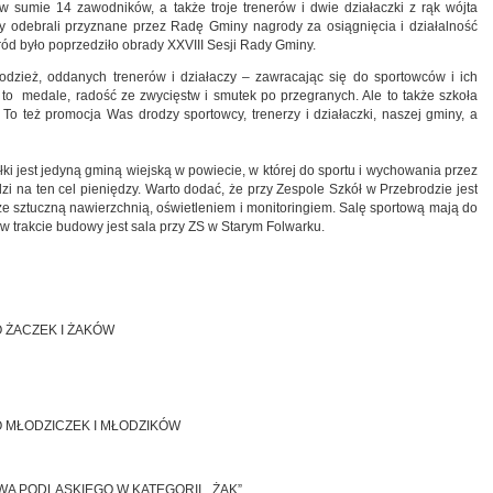
ki w sumie 14 zawodników, a także troje trenerów i dwie działaczki z rąk wójta
odebrali przyznane przez Radę Gminy nagrody za osiągnięcia i działalność
ód było poprzedziło obrady XXVIII Sesji Rady Gminy.
odzież, oddanych trenerów i działaczy – zawracając się do sportowców i ich
to medale, radość ze zwycięstw i smutek po przegranych. Ale to także szkoła
To też promocja Was drodzy sportowcy, trenerzy i działaczki, naszej gminy, a
łki jest jedyną gminą wiejską w powiecie, w której do sportu i wychowania przez
dzi na ten cel pieniędzy. Warto dodać, że przy Zespole Szkół w Przebrodzie jest
e sztuczną nawierzchnią, oświetleniem i monitoringiem. Salę sportową mają do
 w trakcie budowy jest sala przy ZS w Starym Folwarku.
 ŻACZEK I ŻAKÓW
 MŁODZICZEK I MŁODZIKÓW
 PODLASKIEGO W KATEGORII „ ŻAK”