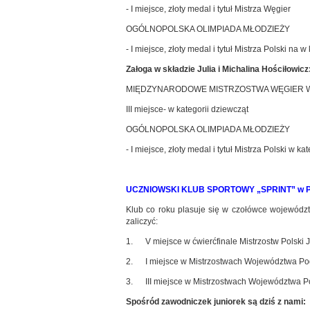
- I miejsce, złoty medal i tytuł Mistrza Węgier
OGÓLNOPOLSKA OLIMPIADA MŁODZIEŻY
- I miejsce, złoty medal i tytuł Mistrza Polski na 
Załoga w składzie Julia i Michalina Hościłowicz
MIĘDZYNARODOWE MISTRZOSTWA WĘGIER W
III miejsce- w kategorii dziewcząt
OGÓLNOPOLSKA OLIMPIADA MŁODZIEŻY
- I miejsce, złoty medal i tytuł Mistrza Polski w ka
UCZNIOWSKI KLUB SPORTOWY „SPRINT” w Pło
Klub co roku plasuje się w czołówce województ
zaliczyć:
1. V miejsce w ćwierćfinale Mistrzostw Polski J
2. I miejsce w Mistrzostwach Województwa Podla
3. III miejsce w Mistrzostwach Województwa Po
Spośród zawodniczek juniorek są dziś z nami: