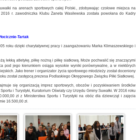
wałki na arenach sportowych całej Polski., zdobywając czołowe miejsca na
 2016 r. zawodniczka Klubu Żaneta Wasilewska została powołana do Kadry
cicznie-Tartak
05 roku dzięki charytatywnej pracy i zaangażowaniu Marka Klimaszewskiego i
ieżą lekką atletykę, piłkę nożną i piłkę siatkową. Może pochwalić się znaczącymi
ąca pod jego kierunkiem osiąga wysokie wyniki porównywalne, a w niektórych
iejskich. Jako trener i organizator życia sportowego młodzieży został doceniony
 roku został zastępcą prezesa Podlaskiego Okręgowego Związku Piłki Siatkowej.
zajmuje się organizacją imprez sportowych, obozów i pozyskiwaniem środków
 Sportu i Turystyki, Kuratorium Oświaty czy Urzędu Gminy Suwałki. W 2016 roku
00,00 zł z Ministerstwa Sportu i Turystyki na obóz dla dziewcząt i zajęcia
mie 16.500,00 zł.