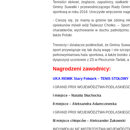
Tenisiści stołowi, żeglarze, zapaśnicy, siatkar
Gminy Suwałki i przewodniczącego Rady Gminy 
sportową w roku 2016. Uroczyste wręczenie nagr
- Cieszę się, że mamy w gminie tak zdolną mł
opiekunów mówił wójt Tadeusz Chołko. – Sport 
charakterów, wychowanie w duchu patriotyzmu. 
także Polski.
Trenerzy i działacze podkreślali, że Gmina Suwa
sport przywiązuje się tak dużą wagę i nie szczę
pełnowymiarowa hala sportowa, a także boisko z
dyspozycji uczniowie z ZS w Płocicznie-Tartak, a
Nagrodzeni zawodnicy:
UKA REMIK Stary Folwark – TENIS STOŁOWY
I GRAND PRIX WOJEWÓDZTWA PODLASKIEGO
I miejsce – Natalia Słuchocka
II miejsce – Aleksandra Adamczewska
I GRAND PRIX WOJEWÓDZTWA PODLASKIEGO
III miejsce chłopców – Aleksander Żukowski
INDYWIDUALNE MISTRZOSTWA WOJEWÓDZTWA