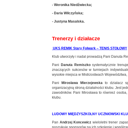
- Weronika Niedźwiecka;
- Daria Wilczyńska;
- Justyna Masalska.
Trenerzy i działacze
UKS REMIK Stary Folwark – TENIS STOŁOWY
Klub utworzyły i nadal prowadzą Pani Danuta Rem
Pani
Danuta Remiszko
systematycznie trenuj
znaczących sukcesów w turniejach indywidualn
wysokie miejsca w Mistrzostwach Województwa, by
Pani
Mirosława Mierzejewska
to działacz sp
organizacyjną stroną działalności klubu. Jest j
zawodników. Pani Mirosława to również osoba,
klubu.
LUDOWY MIĘDZYSZKOLNY UCZNIOWSKI KLU
Pan
Andrzej Koncewicz
wieloletni trener zap
poszukuje sponsorów na ich szkolenie i współ