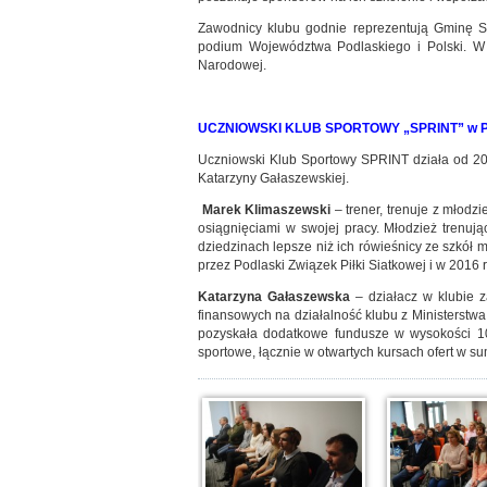
Zawodnicy klubu godnie reprezentują Gminę Su
podium Województwa Podlaskiego i Polski. W
Narodowej.
UCZNIOWSKI KLUB SPORTOWY „SPRINT” w Pło
Uczniowski Klub Sportowy SPRINT działa od 20
Katarzyny Gałaszewskiej.
Marek Klimaszewski
– trener, trenuje z młodz
osiągnięciami w swojej pracy. Młodzież trenuj
dziedzinach lepsze niż ich rówieśnicy ze szkół m
przez Podlaski Związek Piłki Siatkowej i w 2016
Katarzyna Gałaszewska
– działacz w klubie 
finansowych na działalność klubu z Ministerstwa
pozyskała dodatkowe fundusze w wysokości 10.0
sportowe, łącznie w otwartych kursach ofert w su