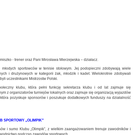
iszko - trener oraz Pani Mirosława Mierzejwska – działacz.
e młodych sportowców w tenisie stołowym. Jej podopieczni zdobywają wiele
ych i drużynowych w kategorii żak, młodzik i kadet. Wielokrotnie zdobywali
li uczestnikami Mistrzostw Polski.
ołeczny klubu, która pełni funkcję sekretarza klubu i od lat zajmuje się
ednym z organizatorów turniejów lokalnych oraz zajmuje się organizacją wyjazdów
 która pozyskuje sponsorów i poszukuje dodatkowych funduszy na działalność
B SPORTOWY „OLIMPIK”
asów i sumo Klubu „Olimpik”, z wielkim zaangażowaniem trenuje zawodników i
zawodnictwo podczas zawodów sportowych.