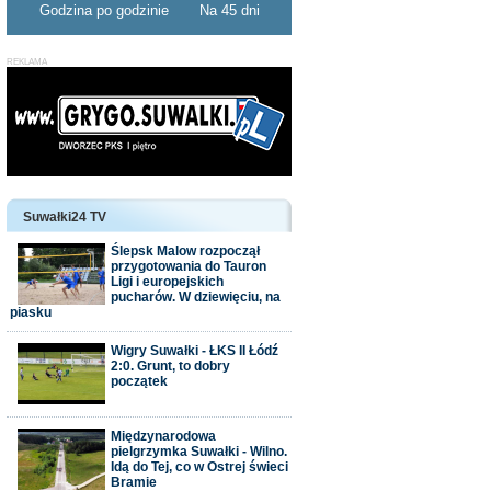
Godzina po godzinie
Na 45 dni
Suwałki24 TV
Ślepsk Malow rozpoczął
przygotowania do Tauron
Ligi i europejskich
pucharów. W dziewięciu, na
piasku
Wigry Suwałki - ŁKS II Łódź
2:0. Grunt, to dobry
początek
Międzynarodowa
pielgrzymka Suwałki - Wilno.
Idą do Tej, co w Ostrej świeci
Bramie