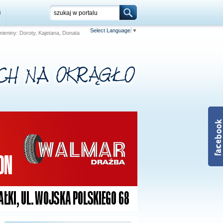
i
Select Language
▼
 Imieniny: Doroty, Kajetana, Donata