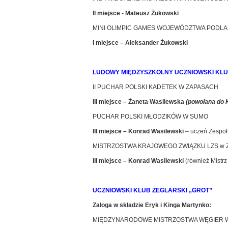
II miejsce - Mateusz Żukowski
MINI OLIMPIC GAMES WOJEWÓDZTWA PODLA
I miejsce – Aleksander Żukowski
LUDOWY MIĘDZYSZKOLNY UCZNIOWSKI KLU
II PUCHAR POLSKI KADETEK W ZAPASACH
III miejsce – Żaneta Wasilewska
(powołana do 
PUCHAR POLSKI MŁODZIKÓW W SUMO
III miejsce – Konrad Wasilewski
– uczeń Zespoł
MISTRZOSTWA KRAJOWEGO ZWIĄZKU LZS w
III miejsce – Konrad Wasilewski
(również Mistr
UCZNIOWSKI KLUB ŻEGLARSKI „GROT”
Załoga w składzie Eryk i Kinga Martynko:
MIĘDZYNARODOWE MISTRZOSTWA WĘGIER W