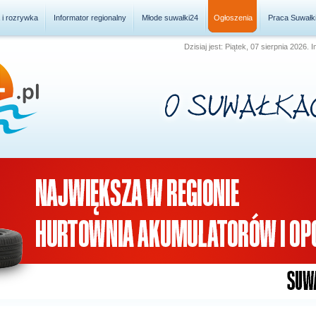
a i rozrywka
Informator regionalny
Młode suwałki24
Ogłoszenia
Praca Suwałk
Dzisiaj jest: Piątek, 07 sierpnia 2026.