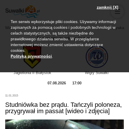
zamknij [X]
Ten serwis wykorzystuje pliki cookies. Używamy informacji
zapisanych za pomocą cookies i podobnych technologii w
Wiadomości
Sport
Biznes, rolnictwo
Kultura i rozrywka
celach statystycznych, są także niezbędne do
Zapraszamy na relację na żywo
prawidłowego działania serwisu. W przeglądarce
internetowej możesz zmienić ustawienia dotyczące
cookies.
Polityka prywatności
.
Jagiellonia II Białystok
Wigry Suwałki
07.08.2026
17:00
11.01.2015
Studniówka bez prądu. Tańczyli poloneza,
przygrywał im passat [wideo i zdjęcia]