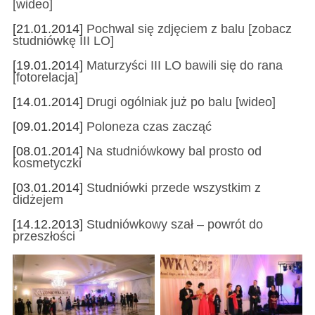
[wideo]
[21.01.2014]
Pochwal się zdjęciem z balu [zobacz
studniówkę III LO]
[19.01.2014]
Maturzyści III LO bawili się do rana
[fotorelacja]
[14.01.2014]
Drugi ogólniak już po balu [wideo]
[09.01.2014]
Poloneza czas zacząć
[08.01.2014]
Na studniówkowy bal prosto od
kosmetyczki
[03.01.2014]
Studniówki przede wszystkim z
didżejem
[14.12.2013]
Studniówkowy szał – powrót do
przeszłości