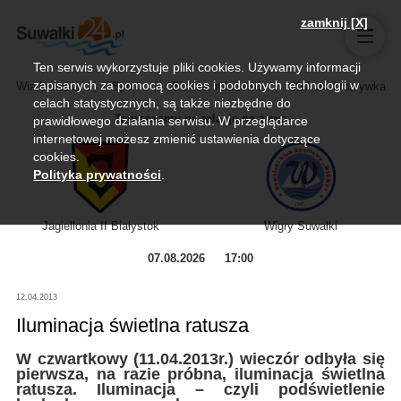
zamknij [X]
Ten serwis wykorzystuje pliki cookies. Używamy informacji
zapisanych za pomocą cookies i podobnych technologii w
Wiadomości
Sport
Biznes, rolnictwo
Kultura i rozrywka
celach statystycznych, są także niezbędne do
Zapraszamy na relację na żywo
prawidłowego działania serwisu. W przeglądarce
internetowej możesz zmienić ustawienia dotyczące
cookies.
Polityka prywatności
.
Jagiellonia II Białystok
Wigry Suwałki
07.08.2026
17:00
12.04.2013
Iluminacja świetlna ratusza
W czwartkowy (11.04.2013r.) wieczór odbyła się
pierwsza, na razie próbna, iluminacja świetlna
ratusza. Iluminacja – czyli podświetlenie