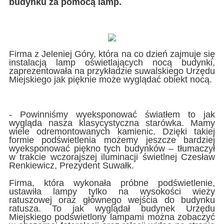
budynku za pomocą lamp.
Firma z Jeleniej Góry, która na co dzień zajmuje się
instalacją lamp oświetlających nocą budynki,
zaprezentowała na przykładzie suwalskiego Urzędu
Miejskiego jak pięknie może wyglądać obiekt nocą.
- Powinniśmy wyeksponować światłem to jak
wygląda nasza klasycystyczna starówka. Mamy
wiele odremontowanych kamienic. Dzięki takiej
formie podświetlenia możemy jeszcze bardziej
wyeksponować piękno tych budynków – tłumaczył
w trakcie wczorajszej iluminacji świetlnej Czesław
Renkiewicz, Prezydent Suwałk.
Firma, która wykonała próbne podświetlenie,
ustawiła lampy tylko na wysokości wieży
ratuszowej oraz głównego wejścia do budynku
ratusza. To jak wyglądał budynek Urzędu
Miejskiego podświetlony lampami można zobaczyć