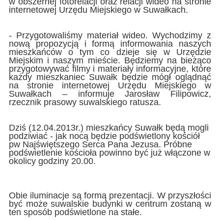
w obszernej fotorelacji oraz relacji wideo na stronie
internetowej Urzędu Miejskiego w Suwałkach.
- Przygotowaliśmy materiał wideo. Wychodzimy z
nową propozycją i formą informowania naszych
mieszkańców o tym co dzieje się w Urzędzie
Miejskim i naszym mieście. Będziemy na bieżąco
przygotowywać filmy i materiały informacyjne, które
każdy mieszkaniec Suwałk będzie mógł oglądnąć
na stronie internetowej Urzędu Miejskiego w
Suwałkach – informuje Jarosław Filipowicz,
rzecznik prasowy suwalskiego ratusza.
Dziś (12.04.2013r.) mieszkańcy Suwałk będą mogli
podziwiać - jak nocą będzie podświetlony kościół
pw Najświętszego Serca Pana Jezusa. Próbne
podświetlenie kościoła powinno być już włączone w
okolicy godziny 20.00.
Obie iluminacje są formą prezentacji. W przyszłości
być może suwalskie budynki w centrum zostaną w
ten sposób podświetlone na stałe.