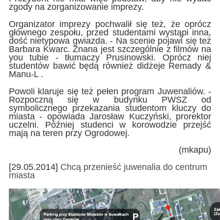
zgody na zorganizowanie imprezy.
Organizator imprezy pochwalił się też, że oprócz
głównego zespołu, przed studentami wystąpi inna,
dość nietypowa gwiazda. - Na scenie pojawi się też
Barbara Kwarc. Znana jest szczególnie z filmów na
you tubie - tłumaczy Prusinowski. Oprócz niej
studentów bawić będą również didżeje Remady &
Manu-L .
Powoli klaruje się też pełen program Juwenaliów. -
Rozpoczną się w budynku PWSZ od
symbolicznego przekazania studentom kluczy do
miasta - opowiada Jarosław Kuczyński, prorektor
uczelni. Później studenci w korowodzie przejść
mają na teren przy Ogrodowej.
(mkapu)
[29.05.2014]
Chcą przenieść juwenalia do centrum
miasta