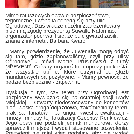
Mimo ratuszowych obaw o bezpieczeństwo,
tegoroczne juwenalia odbędą się przy ulic
Ogrodowej. Dziś władze uczelni zaprezentowały
pisemną zgodę prezydenta Suwałk. Natomiast
organizator pochwalił się, że pulę gwiazd zasili,
znana z internetu, Barbara Kwarc.
- Mamy potwierdzenie, że Juwenalia mogą odbyć
się tam, gdzie zaplanowaliśmy, czyli przy ulicy
Ogrodowej - mówi Maciej Prusinowski z firmy
MPEVENT. Główny organizator imprezy podkreśla,
że wszystkie opinie, które otrzymał od służb
mundurowych są pozytywne. - Mamy pewność, że
będzie bezpiecznie - zapewnia.
Dyskusja o tym, czy teren przy Ogrodowej jest
bezpieczny wywiązała się na ostatniej sesji Rady
Miejskiej. - Otwarty niedostosowany do koncertów
plac, wąska droga dojazdowa, zakamieniony teren,
brak sanitariatów i parkingu, kwestia ewakuacji -
mnożył minusy tej lokalizacji Czesław Renkiewicz.
Jego obaw nie podzieli jednak mundurowi, którzy
sprawdzili miejsce i wydali stosowane pozwolenia.
Prezydent nie miał więc podstaw, aby nie wydać