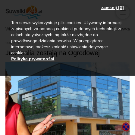
zamknij [X]
Ten serwis wykorzystuje pliki cookies. Używamy informacji
zapisanych za pomocą cookies i podobnych technologii w
Wiadomości
Sport
Biznes, rolnictwo
Kultura i rozrywka
celach statystycznych, są także niezbędne do
prawidłowego działania serwisu. W przeglądarce
18.06.2014
internetowej możesz zmienić ustawienia dotyczące
Juwenalia zostają na Ogrodowej
cookies.
Polityka prywatności
.