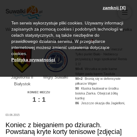
zamknij [X]
Ten serwis wykorzystuje pliki cookies. Używamy informacji
zapisanych za pomocą cookies i podobnych technologii w
Wiadomości
Sport
Biznes, rolnictwo
Kultura i rozrywka
celach statystycznych, są także niezbędne do
Trwa transmisja na żywo
prawidłowego działania serwisu. W przeglądarce
internetowej możesz zmienić ustawienia dotyczące
Koniec meczu
Koniec meczu!
cookies.
Tylko punkt Biało - Niebiescy
przywiozą z tego spotkania! Remis
Polityka prywatności
.
1:1!
90+4
Wrzutka w pole karne
Wigier pada łupem Taudula
Jagiellonia II
Wigry Suwałki
90+2
Bronią się w defensywie
piłkarze Wigier
Białystok
90
Kluska faulował w środku
KONIEC MECZU
boiska Ziarka. Obejrzał żółtą
1 : 1
kartkę
86
Jeszcze okazja dla Jagielloni,
Kononau miał piłkę na nodze ale
nie zdołał oddać strzału!
03.06.2015
84
Kluska dogrywa na głowę
Noworyty, strzał niecelny!
Koniec z bieganiem po dziurach.
Powstaną kryte korty tenisowe [zdjęcia]