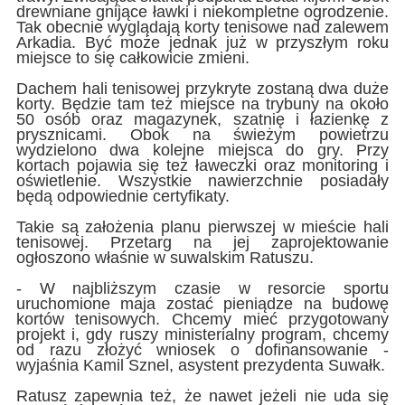
drewniane gnijące ławki i niekompletne ogrodzenie.
Tak obecnie wyglądają korty tenisowe nad zalewem
Arkadia. Być może jednak już w przyszłym roku
miejsce to się całkowicie zmieni.
Dachem hali tenisowej przykryte zostaną dwa duże
korty. Będzie tam też miejsce na trybuny na około
50 osób oraz magazynek, szatnię i łazienkę z
prysznicami. Obok na świeżym powietrzu
wydzielono dwa kolejne miejsca do gry. Przy
kortach pojawia się też ławeczki oraz monitoring i
oświetlenie. Wszystkie nawierzchnie posiadały
będą odpowiednie certyfikaty.
Takie są założenia planu pierwszej w mieście hali
tenisowej. Przetarg na jej zaprojektowanie
ogłoszono właśnie w suwalskim Ratuszu.
- W najbliższym czasie w resorcie sportu
uruchomione maja zostać pieniądze na budowę
kortów tenisowych. Chcemy mieć przygotowany
projekt i, gdy ruszy ministerialny program, chcemy
od razu złożyć wniosek o dofinansowanie -
wyjaśnia Kamil Sznel, asystent prezydenta Suwałk.
Ratusz zapewnia też, że nawet jeżeli nie uda się