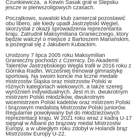
Czunkiewicza, a Kewin Sasak grał w Ślepsku
jescze w pierwszoligowych czasach.
Początkowo, suwalski klub zamierzał pozostawić
obu libero, ale kiedy upadł Jastrzębski Węgiel,
skorzystał z okazji sprowadzenia reprezentanta
kraju. Zatrudnił Maksymiliana Graniecznego, ktory
będzie walczyl o miejsce z Bartoszem Mariańskim,
a pożegnał się z Jakubem Kubackim.
Urodzony 7 lipca 2005 roku Maksymilian
Granieczny pochodzi z Czernicy. Do Akademii
Talentów Jastrzębskiego Węgla trafił w 2016 roku z
Górnika Radlin. Wcześniej trenował gimnastykę
sportową. Na swoim koncie ma liczne medale
mistrzostw Śląska oraz mistrzostw Polski w
różnych kategoriach wiekowych, a także szereg
wyróżnień indywidualnych. Jest m.in. dwukrotnym
mistrzem Polski młodzików, dwukrotnym
wicemistrzem Polski kadetów oraz mistrzem Polski
i brązowym medalistą Mistrzostw Polski juniorów.
Regularnie powoływany był do młodzieżowych
reprezentacji kraju. W 2021 roku wraz z kadrą U-17
sięgnął w Albanii po brązowy medal Mistrzostw
Europy, a w ubiegłym roku zdobył w Holandii brąz
Mistrzostw Europy U-22.