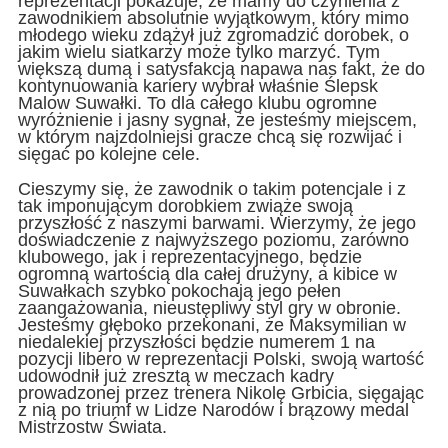
reprezentacji pokazuje, że mamy do czynienia z
zawodnikiem absolutnie wyjątkowym, który mimo
młodego wieku zdążył już zgromadzić dorobek, o
jakim wielu siatkarzy może tylko marzyć. Tym
większą dumą i satysfakcją napawa nas fakt, że do
kontynuowania kariery wybrał właśnie Ślepsk
Malow Suwałki. To dla całego klubu ogromne
wyróżnienie i jasny sygnał, że jesteśmy miejscem,
w którym najzdolniejsi gracze chcą się rozwijać i
sięgać po kolejne cele.
Cieszymy się, że zawodnik o takim potencjale i z
tak imponującym dorobkiem zwiąże swoją
przyszłość z naszymi barwami. Wierzymy, że jego
doświadczenie z najwyższego poziomu, zarówno
klubowego, jak i reprezentacyjnego, będzie
ogromną wartością dla całej drużyny, a kibice w
Suwałkach szybko pokochają jego pełen
zaangażowania, nieustępliwy styl gry w obronie.
Jesteśmy głęboko przekonani, że Maksymilian w
niedalekiej przyszłości będzie numerem 1 na
pozycji libero w reprezentacji Polski, swoją wartość
udowodnił już zresztą w meczach kadry
prowadzonej przez trenera Nikolę Grbicia, sięgając
z nią po triumf w Lidze Narodów i brązowy medal
Mistrzostw Świata.