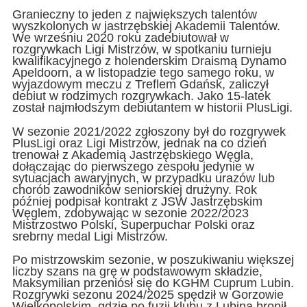
Granieczny to jeden z największych talentów
wyszkolonych w jastrzębskiej Akademii Talentów.
We wrześniu 2020 roku zadebiutował w
rozgrywkach Ligi Mistrzów, w spotkaniu turnieju
kwalifikacyjnego z holenderskim Draismą Dynamo
Apeldoorn, a w listopadzie tego samego roku, w
wyjazdowym meczu z Treflem Gdańsk, zaliczył
debiut w rodzimych rozgrywkach. Jako 15-latek
został najmłodszym debiutantem w historii PlusLigi.
W sezonie 2021/2022 zgłoszony był do rozgrywek
PlusLigi oraz Ligi Mistrzów, jednak na co dzień
trenował z Akademią Jastrzębskiego Węgla,
dołączając do pierwszego zespołu jedynie w
sytuacjach awaryjnych, w przypadku urazów lub
chorób zawodników seniorskiej drużyny. Rok
później podpisał kontrakt z JSW Jastrzębskim
Węglem, zdobywając w sezonie 2022/2023
Mistrzostwo Polski, Superpuchar Polski oraz
srebrny medal Ligi Mistrzów.
Po mistrzowskim sezonie, w poszukiwaniu większej
liczby szans na grę w podstawowym składzie,
Maksymilian przeniósł się do KGHM Cuprum Lubin.
Rozgrywki sezonu 2024/2025 spędził w Gorzowie
Wielkopolskim, gdzie po fuzji klubu z Lubina bronił