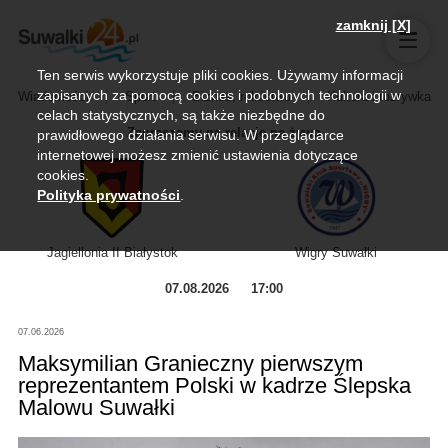
zamknij [X]
Ten serwis wykorzystuje pliki cookies. Używamy informacji
zapisanych za pomocą cookies i podobnych technologii w
Wiadomości
Sport
Biznes, rolnictwo
Kultura i rozrywka
celach statystycznych, są także niezbędne do
Zapraszamy na relację na żywo
prawidłowego działania serwisu. W przeglądarce
internetowej możesz zmienić ustawienia dotyczące
cookies.
Polityka prywatności
.
Jagiellonia II Białystok
Wigry Suwałki
07.08.2026
17:00
07.06.2026
Maksymilian Granieczny pierwszym
reprezentantem Polski w kadrze Ślepska
Malowu Suwałki