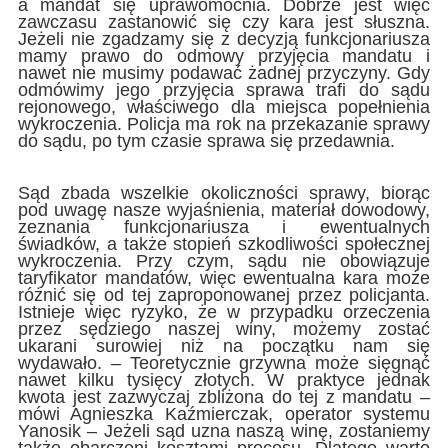
a mandat się uprawomocnia. Dobrze jest więc
zawczasu zastanowić się czy kara jest słuszna.
Jeżeli nie zgadzamy się z decyzją funkcjonariusza
mamy prawo do odmowy przyjęcia mandatu i
nawet nie musimy podawać żadnej przyczyny. Gdy
odmówimy jego przyjęcia sprawa trafi do sądu
rejonowego, właściwego dla miejsca popełnienia
wykroczenia. Policja ma rok na przekazanie sprawy
do sądu, po tym czasie sprawa się przedawnia.
Sąd zbada wszelkie okoliczności sprawy, biorąc
pod uwagę nasze wyjaśnienia, materiał dowodowy,
zeznania funkcjonariusza i ewentualnych
świadków, a także stopień szkodliwości społecznej
wykroczenia. Przy czym, sądu nie obowiązuje
taryfikator mandatów, więc ewentualna kara może
różnić się od tej zaproponowanej przez policjanta.
Istnieje więc ryzyko, że w przypadku orzeczenia
przez sędziego naszej winy, możemy zostać
ukarani surowiej niż na początku nam się
wydawało. – Teoretycznie grzywna może sięgnąć
nawet kilku tysięcy złotych. W praktyce jednak
kwota jest zazwyczaj zbliżona do tej z mandatu –
mówi Agnieszka Kaźmierczak, operator systemu
Yanosik – Jeżeli sąd uzna naszą winę, zostaniemy
także obarczeni kosztami procesu. Dlatego warto