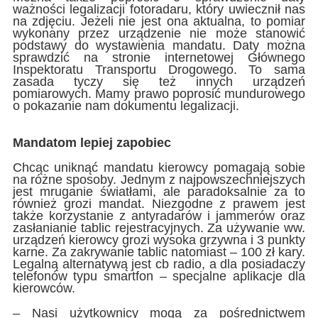
ważności legalizacji fotoradaru, który uwiecznił nas
na zdjęciu. Jeżeli nie jest ona aktualna, to pomiar
wykonany przez urządzenie nie może stanowić
podstawy do wystawienia mandatu. Daty można
sprawdzić na stronie internetowej Głównego
Inspektoratu Transportu Drogowego. To sama
zasada tyczy się też innych urządzeń
pomiarowych. Mamy prawo poprosić mundurowego
o pokazanie nam dokumentu legalizacji.
Mandatom lepiej zapobiec
Chcąc uniknąć mandatu kierowcy pomagają sobie
na różne sposoby. Jednym z najpowszechniejszych
jest mruganie światłami, ale paradoksalnie za to
również grozi mandat. Niezgodne z prawem jest
także korzystanie z antyradarów i jammerów oraz
zasłanianie tablic rejestracyjnych. Za używanie ww.
urządzeń kierowcy grozi wysoka grzywna i 3 punkty
karne. Za zakrywanie tablic natomiast – 100 zł kary.
Legalną alternatywą jest cb radio, a dla posiadaczy
telefonów typu smartfon – specjalne aplikacje dla
kierowców.
– Nasi użytkownicy mogą za pośrednictwem