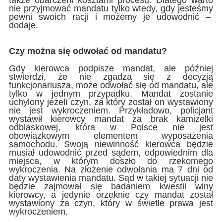
nie przyjmować mandatu tylko wtedy, gdy jesteśmy
pewni swoich racji i możemy je udowodnić –
dodaje.
Czy można się odwołać od mandatu?
Gdy kierowca podpisze mandat, ale później
stwierdzi, że nie zgadza się z decyzją
funkcjonariusza, może odwołać się od mandatu, ale
tylko w jednym przypadku. Mandat zostanie
uchylony jeżeli czyn, za który został on wystawiony
nie jest wykroczeniem. Przykładowo, policjant
wystawił kierowcy mandat za brak kamizelki
odblaskowej, która w Polsce nie jest
obowiązkowym elementem wyposażenia
samochodu. Swoją niewinność kierowca będzie
musiał udowodnić przed sądem, odpowiednim dla
miejsca, w którym doszło do rzekomego
wykroczenia. Na złożenie odwołania ma 7 dni od
daty wystawienia mandatu. Sąd w takiej sytuacji nie
będzie zajmował się badaniem kwestii winy
kierowcy, a jedynie orzeknie czy mandat został
wystawiony za czyn, który w świetle prawa jest
wykroczeniem.