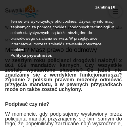
zamknij [X]
Ten serwis wykorzystuje pliki cookies. Używamy informacji
zapisanych za pomocą cookies i podobnych technologii w
Wiadomości
Sport
Biznes, rolnictwo
Kultura i rozrywka
celach statystycznych, są także niezbędne do
prawidłowego działania serwisu. W przeglądarce
06.09.2013
internetowej możesz zmienić ustawienia dotyczące
Mandat? Masz prawo do odmowy
cookies.
Polityka prywatności
.
W zeszłym roku policjanci drogówki nałożyli 2
861 659 mandatów karnych. Czy wszystkie
zostały wystawione słusznie? Co jeżeli nie
zgadzamy się z werdyktem funkcjonariusza?
Zgodnie z polskim prawem możemy odmówić
przyjęcia mandatu, a w pewnych przypadkach
może on także zostać uchylony.
Podpisać czy nie?
W momencie, gdy podpisujemy wystawiony przez
policjanta mandat przyznajemy się tym samym do
tego, że popełniliśmy zarzucane nam wykroczenie,