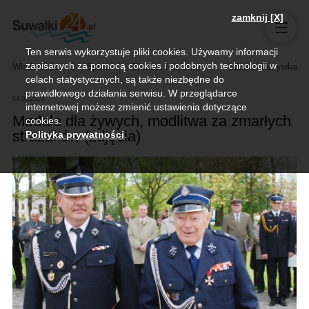
zamknij [X]
Ten serwis wykorzystuje pliki cookies. Używamy informacji
zapisanych za pomocą cookies i podobnych technologii w
Wiadomości
Sport
Biznes, rolnictwo
Kultura i rozrywka
celach statystycznych, są także niezbędne do
prawidłowego działania serwisu. W przeglądarce
04.05.2014
internetowej możesz zmienić ustawienia dotyczące
Medale dla żywych, modlitwa za zmarłych
cookies.
strażaków (zdjęcia)
Polityka prywatności
.