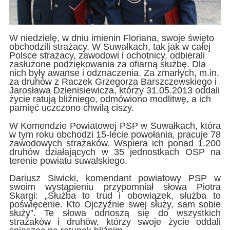
W niedzielę, w dniu imienin Floriana, swoje święto
obchodzili strażacy. W Suwałkach, tak jak w całej
Polsce strażacy, zawodowi i ochotnicy, odbierali
zasłużone podziękowania za ofiarną służbę. Dla
nich były awanse i odznaczenia. Za zmarłych, m.in.
za druhów z Raczek Grzegorza Barszczewskiego i
Jarosława Dzienisiewicza, którzy 31.05.2013 oddali
życie ratują bliźniego, odmówiono modlitwę, a ich
pamięć uczczono chwilą ciszy.
W Komendzie Powiatowej PSP w Suwałkach, która
w tym roku obchodzi 15-lecie powołania, pracuje 78
zawodowych strażaków. Wspiera ich ponad 1.200
druhów działających w 35 jednostkach OSP na
terenie powiatu suwalskiego.
Dariusz Siwicki, komendant powiatowy PSP w
swoim wystąpieniu przypomniał słowa Piotra
Skargi: „Służba to trud i obowiązek, służba to
poświęcenie. Kto Ojczyźnie swej służy, sam sobie
służy”. Te słowa odnoszą się do wszystkich
strażaków i druhów, którzy swoje życie oddali