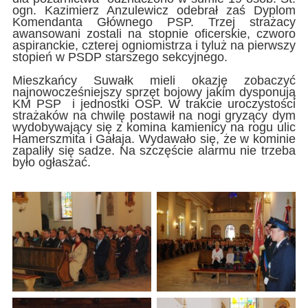
ogn. Kazimierz Anzulewicz odebrał zaś Dyplom
Komendanta Głównego PSP. Trzej strażacy
awansowani zostali na stopnie oficerskie, czworo
aspiranckie, czterej ogniomistrza i tyluż na pierwszy
stopień w PSDP starszego sekcyjnego.
Mieszkańcy Suwałk mieli okazję zobaczyć
najnowocześniejszy sprzęt bojowy jakim dysponują
KM PSP i jednostki OSP. W trakcie uroczystości
strażaków na chwilę postawił na nogi gryzący dym
wydobywający się z komina kamienicy na rogu ulic
Hamerszmita i Gałaja. Wydawało się, że w kominie
zapaliły się sadze. Na szczęście alarmu nie trzeba
było ogłaszać.