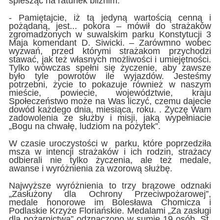
spiesząc na ratunek bliźnim.
- Pamiętajcie, iż tą jedyną wartością cenną i
pożądaną, jest... pokora – mówił do strażaków
zgromadzonych w suwalskim parku Konstytucji 3
Maja komendant D. Siwicki. – Zarówmno wobec
wyzwań, przed którymi strażakom przychodzi
stawać, jak też własnych możliwości i umiejętności.
Tylko wówczas spełni się życzenie, aby zawsze
było tyle powrotów ile wyjazdów. Jesteśmy
potrzebni, życie to pokazuje również w naszym
mieście, powiecie, województwie, kraju
Społeczeństwo może na Was liczyć, czemu dajecie
dowód każdego dnia, miesiąca, roku. . Życzę Wam
zadowolenia ze służby i misji, jaką wypełniacie
„Bogu na chwałę, ludziom na pożytek”.
W czasie uroczystości w parku, które poprzedziła
msza w intencji strażaków i ich rodzin, strażacy
odbierali nie tylko życzenia, ale też medale,
awanse i wyróżnienia za wzorową służbę.
Najwyższe wyróżnienia to trzy brązowe odznaki
„Zasłużony dla Ochrony Przeciwpożarowej”,
medale honorowe im Bolesława Chomicza i
Podlaskie Krzyże Floriańskie. Medalami „Za zasługi
dla pożarnictwa” odznaczono w sumie 19 osób. St.