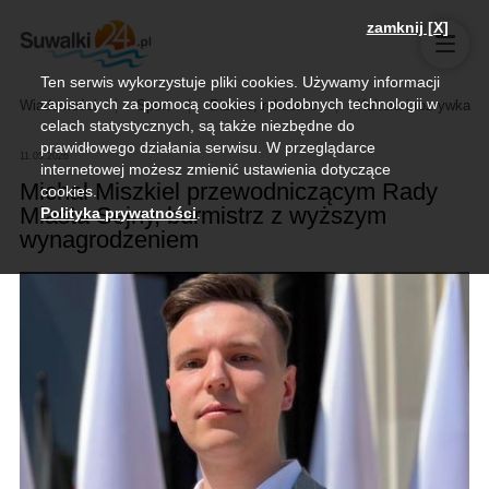
zamknij [X]
Ten serwis wykorzystuje pliki cookies. Używamy informacji
zapisanych za pomocą cookies i podobnych technologii w
Wiadomości
Sport
Biznes, rolnictwo
Kultura i rozrywka
celach statystycznych, są także niezbędne do
prawidłowego działania serwisu. W przeglądarce
11.05.2026
internetowej możesz zmienić ustawienia dotyczące
Michał Miszkiel przewodniczącym Rady
cookies.
Miasta Sejny, burmistrz z wyższym
Polityka prywatności
.
wynagrodzeniem