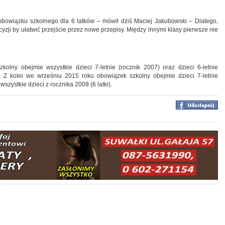
obowiązku szkolnego dla 6 latków – mówił dziś Maciej Jakubowski – Dlatego,
yzji by ułatwić przejście przez nowe przepisy. Między innymi klasy pierwsze nie
lny obejmie wszystkie dzieci 7-letnie (rocznik 2007) oraz dzieci 6-letnie
 Z kolei we wrześniu 2015 roku obowiązek szkolny obejmie dzieci 7-letnie
szystkie dzieci z rocznika 2009 (6 latki).