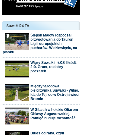
Suwałki24 TV
Ślepsk Malow rozpoczął
przygotowania do Tauron
Ligi i europejskich
pucharów. W dziewięciu, na
piasku
Wigry Suwałki - ŁKS II Łódź
2:0. Grunt, to dobry
początek
Międzynarodowa
pielgrzymka Suwałki - Wilno.
Idą do Tej, co w Ostrej świeci
Bramie
W Gibach w hołdzie Ofiarom
Obławy Augustowskiej.
Pamięć buduje tożsamość
Blues od rana, czyli