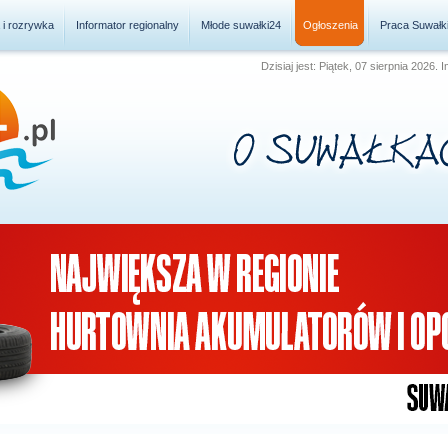
a i rozrywka
Informator regionalny
Młode suwałki24
Ogłoszenia
Praca Suwałk
Dzisiaj jest: Piątek, 07 sierpnia 2026.