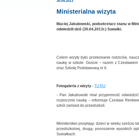
30.04.2013
Ministerialna wizyta
Maciej Jakubowski, podsekretarz stanu w Mini
odwiedzili dziś (30.04.2013r.) Suwałki.
Celem wizyty było przekonanie rodziców, naucz
naukę w szkole. Goście – razem z Czesławem 
oraz Szkołę Podstawową nr 6.
Fotogaleria z wizyty -
TUTAJ
- Pan Jakubowski miał przyjemność odwiedzić
rozpocznie naukę – informuje Czesław Renkiewi
szkół zamiast do przedszkoli.
Ministerstwo posyłając dzieci w wieku sześciu l
przedszkolnej, drugą- ponoszenie wysokich opł
Suwałkach.