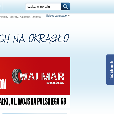
i
Select Language
▼
 Imieniny: Doroty, Kajetana, Donata