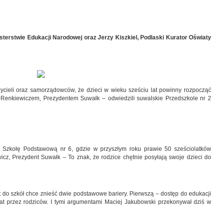
sterstwie Edukacji Narodowej oraz Jerzy Kiszkiel, Podlaski Kurator Oświaty
ycieli oraz samorządowców, że dzieci w wieku sześciu lat powinny rozpocząć
Renkiewiczem, Prezydentem Suwałk – odwiedzili suwalskie Przedszkole nr 2
 Szkołę Podstawową nr 6, gdzie w przyszłym roku prawie 50 sześciolatków
cz, Prezydent Suwałk – To znak, że rodzice chętnie posyłają swoje dzieci do
at do szkół chce znieść dwie podstawowe bariery. Pierwszą – dostęp do edukacji
at przez rodziców. I tymi argumentami Maciej Jakubowski przekonywał dziś w