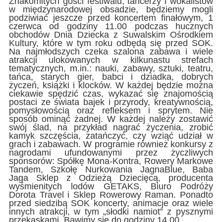
Znakomitych gości festiwalu, tancerzy i wokalistów
w międzynarodowej obsadzie, będziemy mogli
podziwiać jeszcze przed koncertem finałowym, 1
czerwca od godziny 11.00 podczas hucznych
obchodów Dnia Dziecka z Suwalskim Ośrodkiem
Kultury, które w tym roku odbędą się przed SOK.
Na najmłodszych czeka szalona zabawa i wiele
atrakcji ulokowanych w kilkunastu strefach
tematycznych, m.in.: nauki, zabawy, sztuki, teatru,
tańca, starych gier, babci i dziadka, dobrych
życzeń, książki i klocków. W każdej będzie można
ciekawie spędzić czas, wykazać się znajomością
postaci ze świata bajek i przyrody, kreatywnością,
pomysłowością oraz refleksem i sprytem. Nie
sposób ominąć żadnej. W każdej należy zostawić
swój ślad, na przykład nagrać życzenia, zrobić
kamyk szczęścia, zatańczyć, czy wziąć udział w
grach i zabawach. W programie również konkursy z
nagrodami ufundowanymi przez życzliwych
sponsorów: Spółkę Mona-Kontra, Rowery Markowe
Tandem, Szkołę Nurkowania JagnaBlue, Baba
Jaga Sklep z Odzieżą Dziecięcą, producenta
wyśmienitych lodów GETAKS, Biuro Podróży
Dorota Travel i Sklep Rowerowy Raman. Ponadto
przed siedzibą SOK koncerty, animacje oraz wiele
innych atrakcji, w tym „słodki namiot” z pysznymi
przekąskami. Bawimy się do godziny 14.00.