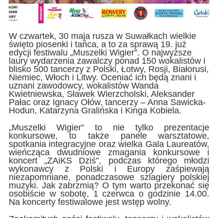
W czwartek, 30 maja rusza w Suwałkach wielkie
święto piosenki i tańca, a to za sprawą 19. już
edycji festiwalu „Muszelki Wigier”. O najwyższe
laury wydarzenia zawalczy ponad 150 wokalistów i
blisko 500 tancerzy z Polski, Łotwy, Rosji, Białorusi,
Niemiec, Włoch i Litwy. Oceniać ich będą znani i
uznani zawodowcy, wokalistów Wanda
Kwietniewska, Sławek Wierzcholski, Aleksander
Pałac oraz Ignacy Ołów, tancerzy – Anna Sawicka-
Hodun, Katarzyna Gralińska i Kinga Kobiela.
„Muszelki Wigier” to nie tylko prezentacje
konkursowe, to także panele warsztatowe,
spotkania integracyjne oraz wielka Gala Laureatów,
wieńcząca dwudniowe zmagania konkursowe i
koncert „ZAiKS Dziś”, podczas którego młodzi
wykonawcy z Polski i Europy zaśpiewają
niezapomniane, ponadczasowe szlagiery polskiej
muzyki. Jak zabrzmią? O tym warto przekonać się
osobiście w sobotę, 1 czerwca o godzinie 14.00.
Na koncerty festiwalowe jest wstęp wolny.