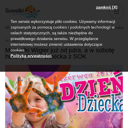
zamknij [X]
Ten serwis wykorzystuje pliki cookies. Używamy informacji
zapisanych za pomocą cookies i podobnych technologii w
Wiadomości
Sport
Biznes, rolnictwo
Kultura i rozrywka
celach statystycznych, są także niezbędne do
prawidłowego działania serwisu. W przeglądarce
29.05.2019
internetowej możesz zmienić ustawienia dotyczące
Muszelki Wigier już od jutra, a w sobotę
cookies.
huczny Dzień Dziecka z SOK
Polityka prywatności
.