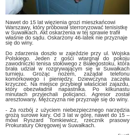
Nawet do 15 lat więzienia grozi mieszkańcowi
Warszawy, który próbował sterroryzować tenisistkę
w Suwałkach. Akt oskarżenia w tej sprawie trafił
właśnie do sądu. Oskarżony 46-latek nie przyznaje
się do winy.
Do zdarzenia doszło w zajeździe przy ul. Wojska
Polskiego. Jeden z gości wtargnął do pokoju
zawodniczki tenisa stołowego z Białegostoku, która
brała udział w rozgrywającym się w Suwałkach
turnieju. Grożąc nożem, zażądał telefonu
komórkowego i pieniędzy. Dziewczyna zaczęła
krzyczeć. Na miejsce przybiegł właściciel zajazdu,
który obezwładnił napastnika. Po kilkunastu
minutach przyjechali policjanci. Agresor został
aresztowany. Mężczyzna nie przyznaje się do winy.
- Za rozbój z użyciem niebezpiecznego narzędzia
grożą surowe kary. Od 3 lat w górę, nawet do 15 –
mówi Ryszard Tomkiewicz, rzecznik prasowy
Prokuratury Okręgowej w Suwałkach.