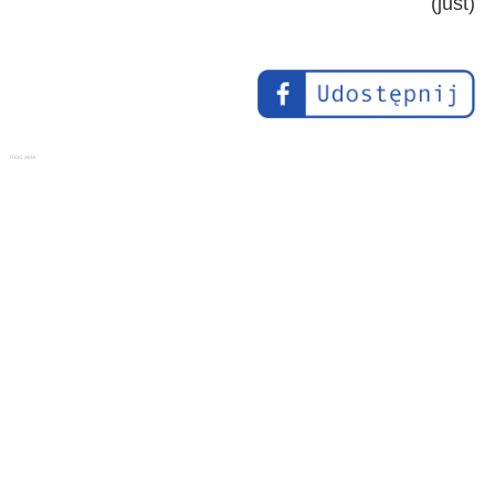
(just)