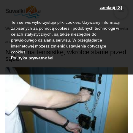
zamknij [X]
Ten serwis wykorzystuje pliki cookies. Używamy informacji
zapisanych za pomocą cookies i podobnych technologii w
Wiadomości
Sport
Biznes, rolnictwo
Kultura i rozrywka
celach statystycznych, są także niezbędne do
prawidłowego działania serwisu. W przeglądarce
09.01.2014
internetowej możesz zmienić ustawienia dotyczące
Napadł na tenisistkę, wkrótce stanie przed
cookies.
sądem
Polityka prywatności
.