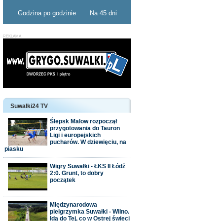
Godzina po godzinie
Na 45 dni
Suwałki24 TV
Ślepsk Malow rozpoczął
przygotowania do Tauron
Ligi i europejskich
pucharów. W dziewięciu, na
piasku
Wigry Suwałki - ŁKS II Łódź
2:0. Grunt, to dobry
początek
Międzynarodowa
pielgrzymka Suwałki - Wilno.
Idą do Tej, co w Ostrej świeci