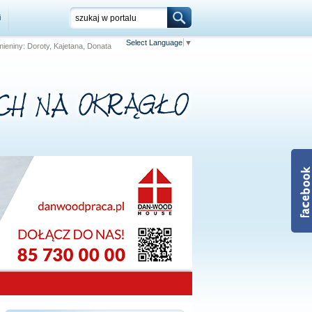
i
Select Language
▼
 Imieniny: Doroty, Kajetana, Donata