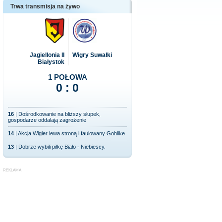
Trwa transmisja na żywo
Jagiellonia II
Wigry Suwałki
Białystok
1 POŁOWA
0 : 0
16
| Dośrodkowanie na bliższy słupek,
gospodarze oddalają zagrożenie
14
| Akcja Wigier lewa stroną i faulowany Gohlike
13
| Dobrze wybili piłkę Biało - Niebiescy.