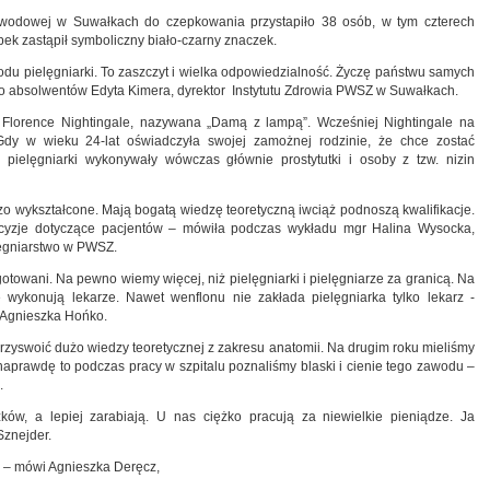
odowej w Suwałkach do czepkowania przystapiło 38 osób, w tym czterech
ek zastąpił symboliczny biało-czarny znaczek.
du pielęgniarki. To zaszczyt i wielka odpowiedzialność. Życzę państwu samych
 absolwentów Edyta Kimera, dyrektor Instytutu Zdrowia PWSZ w Suwałkach.
 Florence Nightingale, nazywana „Damą z lampą”. Wcześniej Nightingale na
 Gdy w wieku 24-lat oświadczyła swojej zamożnej rodzinie, że chce zostać
pielęgniarki wykonywały wówczas głównie prostytutki i osoby z tzw. nizin
rdzo wykształcone. Mają bogatą wiedzę teoretyczną iwciąż podnoszą kwalifikacje.
yzje dotyczące pacjentów – mówiła podczas wykładu mgr Halina Wysocka,
lęgniarstwo w PWSZ.
otowani. Na pewno wiemy więcej, niż pielęgniarki i pielęgniarze za granicą. Na
wykonują lekarze. Nawet wenflonu nie zakłada pielęgniarka tylko lekarz -
 Agnieszka Hońko.
 przyswoić dużo wiedzy teoretycznej z zakresu anatomii. Na drugim roku mieliśmy
k naprawdę to podczas pracy w szpitalu poznaliśmy blaski i cienie tego zawodu –
.
ków, a lepiej zarabiają. U nas ciężko pracują za niewielkie pieniądze. Ja
znejder.
h – mówi Agnieszka Deręcz,