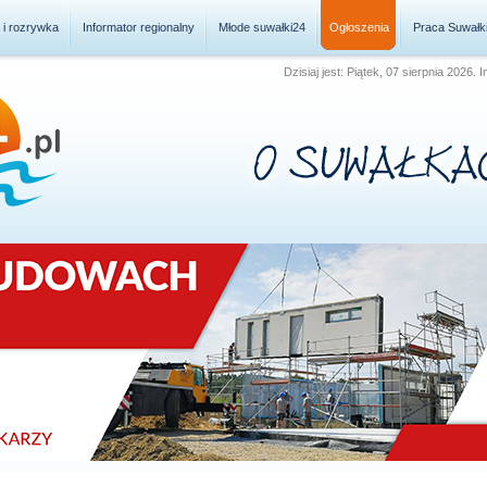
a i rozrywka
Informator regionalny
Młode suwałki24
Ogłoszenia
Praca Suwałk
Dzisiaj jest: Piątek, 07 sierpnia 2026.