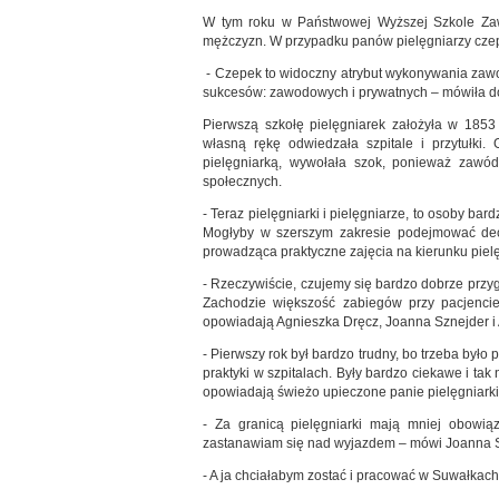
W tym roku w Państwowej Wyższej Szkole Zaw
mężczyzn. W przypadku panów pielęgniarzy czep
- Czepek to widoczny atrybut wykonywania zawo
sukcesów: zawodowych i prywatnych – mówiła do
Pierwszą szkołę pielęgniarek założyła w 1853
własną rękę odwiedzała szpitale i przytułki.
pielęgniarką, wywołała szok, ponieważ zawód 
społecznych.
- Teraz pielęgniarki i pielęgniarze, to osoby ba
Mogłyby w szerszym zakresie podejmować dec
prowadząca praktyczne zajęcia na kierunku pie
- Rzeczywiście, czujemy się bardzo dobrze przyg
Zachodzie większość zabiegów przy pacjencie 
opowiadają Agnieszka Dręcz, Joanna Sznejder i
- Pierwszy rok był bardzo trudny, bo trzeba było
praktyki w szpitalach. Były bardzo ciekawe i ta
opowiadają świeżo upieczone panie pielęgniarki
- Za granicą pielęgniarki mają mniej obowiąz
zastanawiam się nad wyjazdem – mówi Joanna S
- A ja chciałabym zostać i pracować w Suwałkac