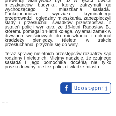
prewencji włamywacz był już w rękach dwóch
mieszkańców budynku, którzy zatrzymali go
wychodzącego z mieszkania sąsiada.
Funkcjonariusze wydziału kryminalnego
przeprowadzili oględziny mieszkania, zabezpieczyli
ślady i przesłuchali świadków przestępstwa. Z
ustaleń policji wynikało, że 16-letni Radosław B.,
któremu pomagał 14-letni kolega, wyłamał zamek w
drzwiach wejściowych do mieszkania i dokonał
kradzieży pieniędzy. Nieletni w trakcie
przesłuchania przyznał się do winy.
Teraz sprawę nieletnich przestępców rozpatrzy sąd
rodzinny i nieletnich. Miejmy nadzieję, że czujnego
sąsiada i jego pomocnika docenią nie tylko
poszkodowany, ale też policja i władze miasta.