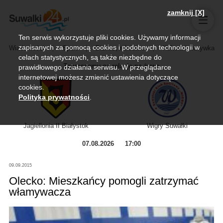
zamknij [X]
Ten serwis wykorzystuje pliki cookies. Używamy informacji
zapisanych za pomocą cookies i podobnych technologii w
Wiadomości
Sport
Biznes, rolnictwo
Kultura i rozrywka
celach statystycznych, są także niezbędne do
Zapraszamy na relację na żywo
prawidłowego działania serwisu. W przeglądarce
internetowej możesz zmienić ustawienia dotyczące
cookies.
Polityka prywatności
.
Jagiellonia II Białystok
Wigry Suwałki
07.08.2026
17:00
09.09.2015
Olecko: Mieszkańcy pomogli zatrzymać
włamywacza