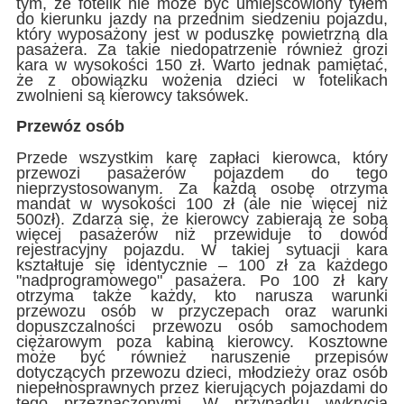
tym, że fotelik nie może być umiejscowiony tyłem
do kierunku jazdy na przednim siedzeniu pojazdu,
który wyposażony jest w poduszkę powietrzną dla
pasażera. Za takie niedopatrzenie również grozi
kara w wysokości 150 zł. Warto jednak pamiętać,
że z obowiązku wożenia dzieci w fotelikach
zwolnieni są kierowcy taksówek.
Przewóz osób
Przede wszystkim karę zapłaci kierowca, który
przewozi pasażerów pojazdem do tego
nieprzystosowanym. Za każdą osobę otrzyma
mandat w wysokości 100 zł (ale nie więcej niż
500zł). Zdarza się, że kierowcy zabierają ze sobą
więcej pasażerów niż przewiduje to dowód
rejestracyjny pojazdu. W takiej sytuacji kara
kształtuje się identycznie – 100 zł za każdego
"nadprogramowego" pasażera. Po 100 zł kary
otrzyma także każdy, kto narusza warunki
przewozu osób w przyczepach oraz warunki
dopuszczalności przewozu osób samochodem
ciężarowym poza kabiną kierowcy. Kosztowne
może być również naruszenie przepisów
dotyczących przewozu dzieci, młodzieży oraz osób
niepełnosprawnych przez kierujących pojazdami do
tego przeznaczonymi. W przypadku wykrycia