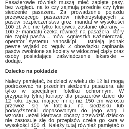
Pasażerowie również muszą mieć zapięte pasy,
bez względu na to czy zajmują przednie czy tylne
siedzenie pasażera. Za prowadzenie pojazdu
przewożącego pasażerów niekorzystających z
pasów bezpieczeństwa grozi mandat w wysokości
100 zł. Ale nie tylko kierowca zostanie ukarany. –
100 zł mandatu czeka również na pasażera, który
nie zapiął pasów – mówi Agnieszka Kaźmierczak,
operator systemu Yanosik.pl – Istnieją jednak
pewne wyjątki od reguły. Z obowiązku zapinania
pasów zwolnione są kobiety w widocznej ciąży oraz
osoby posiadające zaświadczenie lekarskie –
dodaje.
Dziecko na pokładzie
Należy pamiętać, że dzieci w wieku do 12 lat mogą
podróżować na przednim siedzeniu pasażera, ale
tylko w specjalnym foteliku ochronnym. W
przypadku tylnej kanapy dla pasażerów dzieci do
12 roku życia, mające mniej niż 150 cm wzrostu
przewozi się w foteliku, na siedzisku lub
podwyższeniu dopasowanym do jego wagi i
wzrostu. Jeżeli kierowca chcący przewozić dziecko
nie zastosuje się do przepisów czeka go kara w
wysokości 150 zł. Należy tutaj również pamiętać o