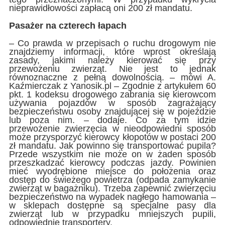
nieprawidłowości zapłacą oni 200 zł mandatu.
Pasażer na czterech łapach
– Co prawda w przepisach o ruchu drogowym nie
znajdziemy informacji, które wprost określają
zasady, jakimi należy kierować się przy
przewożeniu zwierząt. Nie jest to jednak
równoznaczne z pełną dowolnością. – mówi A.
Kaźmierczak z Yanosik.pl – Zgodnie z artykułem 60
pkt. 1 kodeksu drogowego zabrania się kierowcom
używania pojazdów w sposób zagrażający
bezpieczeństwu osoby znajdującej się w pojeździe
lub poza nim. – dodaje. Co za tym idzie
przewożenie zwierzęcia w nieodpowiedni sposób
może przysporzyć kierowcy kłopotów w postaci 200
zł mandatu. Jak powinno się transportować pupila?
Przede wszystkim nie może on w żaden sposób
przeszkadzać kierowcy podczas jazdy. Powinien
mieć wyodrębione miejsce do położenia oraz
dostęp do świeżego powietrza (odpada zamykanie
zwierząt w bagażniku). Trzeba zapewnić zwierzęciu
bezpieczeństwo na wypadek nagłego hamowania –
w sklepach dostępne są specjalne pasy dla
zwierząt lub w przypadku mniejszych pupili,
odpowiednie transportery.