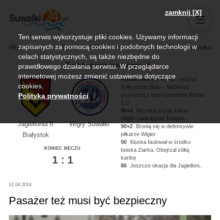
zamknij [X]
Ten serwis wykorzystuje pliki cookies. Używamy informacji
zapisanych za pomocą cookies i podobnych technologii w
Wiadomości
Sport
Biznes, rolnictwo
Kultura i rozrywka
celach statystycznych, są także niezbędne do
Trwa transmisja na żywo
prawidłowego działania serwisu. W przeglądarce
internetowej możesz zmienić ustawienia dotyczące
Koniec meczu
Koniec meczu!
cookies.
Tylko punkt Biało - Niebiescy
przywiozą z tego spotkania! Remis
Polityka prywatności
.
1:1!
90+4
Wrzutka w pole karne
Wigier pada łupem Taudula
Jagiellonia II
Wigry Suwałki
90+2
Bronią się w defensywie
piłkarze Wigier
Białystok
90
Kluska faulował w środku
KONIEC MECZU
boiska Ziarka. Obejrzał żółtą
1 : 1
kartkę
86
Jeszcze okazja dla Jagielloni,
Kononau miał piłkę na nodze ale
nie zdołał oddać strzału!
12.04.2014
84
Kluska dogrywa na głowę
Noworyty, strzał niecelny!
Pasażer też musi być bezpieczny