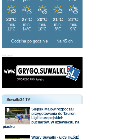
Godzina po godzinie
Na 45 dni
Suwałki24 TV
Ślepsk Malow rozpoczął
przygotowania do Tauron
Ligi i europejskich
pucharów. W dziewięciu, na
piasku
Wigry Suwałki - ŁKS II Łódź