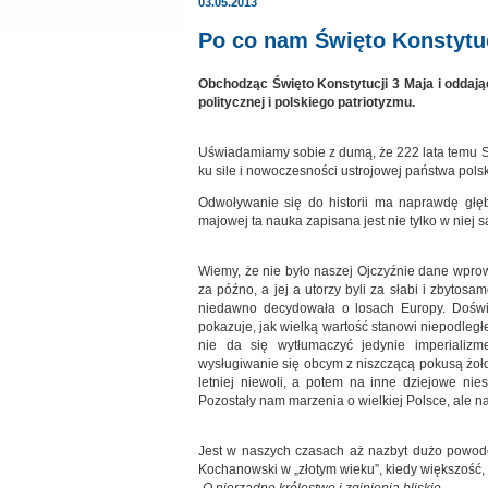
03.05.2013
Po co nam Święto Konstytuc
Obchodząc Święto Konstytucji 3 Maja i oddając
politycznej i polskiego patriotyzmu.
Uświadamiamy sobie z dumą, że 222 lata temu Se
ku sile i nowoczesności ustrojowej państwa polsk
Odwoływanie się do historii ma naprawdę głęb
majowej ta nauka zapisana jest nie tylko w niej s
Wiemy, że nie było naszej Ojczyźnie dane wprowa
za późno, a jej a utorzy byli za słabi i zbytosam
niedawno decydowała o losach Europy. Doświ
pokazuje, jak wielką wartość stanowi niepodległe 
nie da się wytłumaczyć jedynie imperializm
wysługiwanie się obcym z niszczącą pokusą żoł
letniej niewoli, a potem na inne dziejowe nie
Pozostały nam marzenia o wielkiej Polsce, ale na
Jest w naszych czasach aż nazbyt dużo powodó
Kochanowski w „złotym wieku”, kiedy większość, t