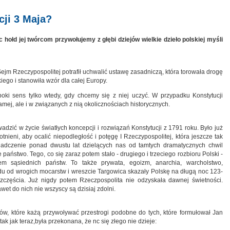
ji 3 Maja?
 hołd jej twórcom przywołujemy z głębi dziejów wielkie dzieło polskiej myśli
jm Rzeczypospolitej potrafił uchwalić ustawę zasadniczą, która torowała drogę
iego i stanowiła wzór dla całej Europy.
oki sens tylko wtedy, gdy chcemy się z niej uczyć. W przypadku Konstytucji
amej, ale i w związanych z nią okolicznościach historycznych.
dzić w życie światłych koncepcji i rozwiązań Konstytucji z 1791 roku. Było już
otnieni, aby ocalić niepodległość i potęgę I Rzeczypospolitej, która jeszcze tak
adczenie ponad dwustu lat dzielących nas od tamtych dramatycznych chwil
państwo. Tego, co się zaraz potem stało - drugiego i trzeciego rozbioru Polski -
em sąsiednich państw. To także prywata, egoizm, anarchia, warcholstwo,
du od wrogich mocarstw i wreszcie Targowica skazały Polskę na długą noc 123-
szczęścia. Już nigdy potem Rzeczpospolita nie odzyskała dawnej świetności.
wet do nich nie wszyscy są dzisiaj zdolni.
w, które każą przywoływać przestrogi podobne do tych, które formułował Jan
ak jak teraz,była przekonana, że nc się złego nie dzieje: