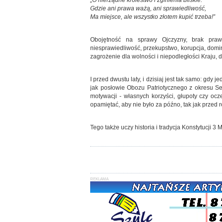
„O nierządne królestwo i zginienia bliskie.
Gdzie ani prawa ważą, ani sprawiedliwość,
Ma miejsce, ale wszystko złotem kupić trzeba!”
Obojętność na sprawy Ojczyzny, brak prawo
niesprawiedliwość, przekupstwo, korupcja, dom
zagrożenie dla wolności i niepodległości Kraju, d
I przed dwustu laty, i dzisiaj jest tak samo: gdy
jak posłowie Obozu Patriotycznego z okresu Sej
motywacji - własnych korzyści, głupoty czy oc
opamiętać, aby nie było za późno, tak jak przed 
Tego także uczy historia i tradycja Konstytucji 3 