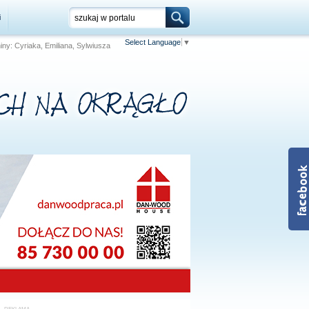
i
Select Language
▼
niny: Cyriaka, Emiliana, Sylwiusza