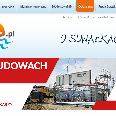
a i rozrywka
Informator regionalny
Młode suwałki24
Ogłoszenia
Praca Suwałk
Dzisiaj jest: Sobota, 08 sierpnia 2026. Imie