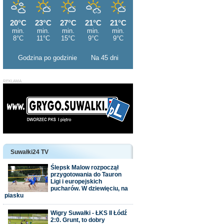
Godzina po godzinie
Na 45 dni
Suwałki24 TV
Ślepsk Malow rozpoczął
przygotowania do Tauron
Ligi i europejskich
pucharów. W dziewięciu, na
piasku
Wigry Suwałki - ŁKS II Łódź
2:0. Grunt, to dobry