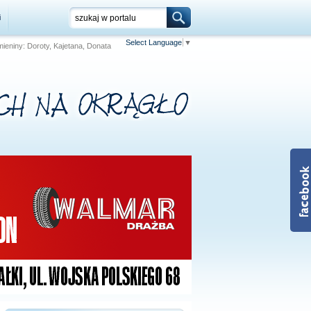
i
Select Language
▼
 Imieniny: Doroty, Kajetana, Donata