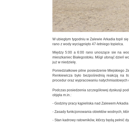
W ubiegłym tygodniu w Zalewie Arkadia topił się 1
rano z wody wyciągnięto 47-letniego topielca.
Między 5:00 a 6:00 rano unoszące sie na wodz
mieszkaniec Białegostoku. Mógł utonąć dzień wc
już w niedzielę.
Poniedziałkowe pilne posiedzenie Miejskiego 
Renkiewicza było bezpośrednią reakcją na t
procedur oraz wypracowaniu natychmiastowych 
Podczas posiedzenia szczegółowej dyskusji pod
objęła m.in.:
- Godziny pracy kąpieliska nad Zalewem Arkadia
- Zasady funkcjonowania obiektów wodnych, któ
- Stan kadrowy ratowników, którzy będą pełnić d