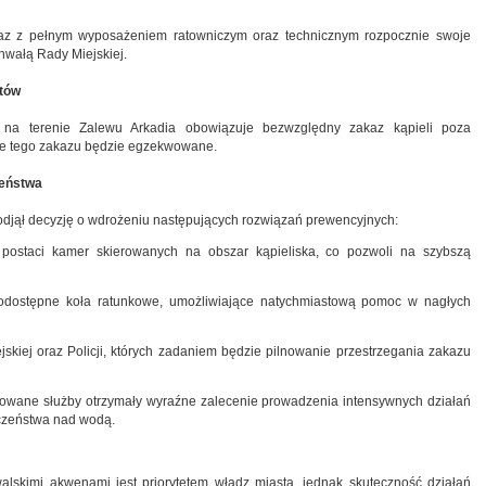
raz z pełnym wyposażeniem ratowniczym oraz technicznym rozpocznie swoje
hwałą Rady Miejskiej.
stów
na terenie Zalewu Arkadia obowiązuje bezwzględny zakaz kąpieli poza
ie tego zakazu będzie egzekwowane.
zeństwa
odjął decyzję o wdrożeniu następujących rozwiązań prewencyjnych:
ostaci kamer skierowanych na obszar kąpieliska, co pozwoli na szybszą
nodostępne koła ratunkowe, umożliwiające natychmiastową pomoc w nagłych
skiej oraz Policji, których zadaniem będzie pilnowanie przestrzegania zakazu
ażowane służby otrzymały wyraźne zalecenie prowadzenia intensywnych działań
eczeństwa nad wodą.
skimi akwenami jest priorytetem władz miasta, jednak skuteczność działań