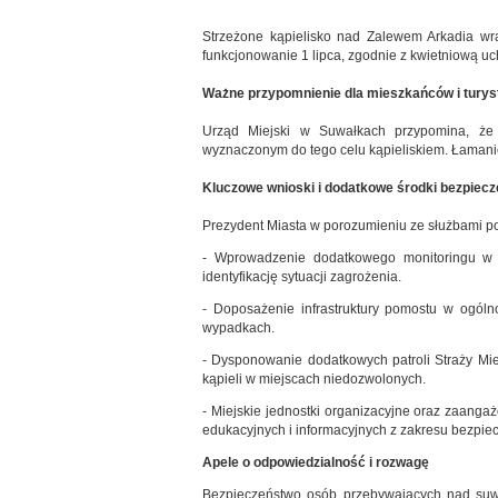
Strzeżone kąpielisko nad Zalewem Arkadia w
funkcjonowanie 1 lipca, zgodnie z kwietniową uc
Ważne przypomnienie dla mieszkańców i tury
Urząd Miejski w Suwałkach przypomina, że 
wyznaczonym do tego celu kąpieliskiem. Łaman
Kluczowe wnioski i dodatkowe środki bezpiec
Prezydent Miasta w porozumieniu ze służbami p
- Wprowadzenie dodatkowego monitoringu w p
identyfikację sytuacji zagrożenia.
- Doposażenie infrastruktury pomostu w ogól
wypadkach.
- Dysponowanie dodatkowych patroli Straży Miej
kąpieli w miejscach niedozwolonych.
- Miejskie jednostki organizacyjne oraz zaang
edukacyjnych i informacyjnych z zakresu bezpi
Apele o odpowiedzialność i rozwagę
Bezpieczeństwo osób przebywających nad suwal