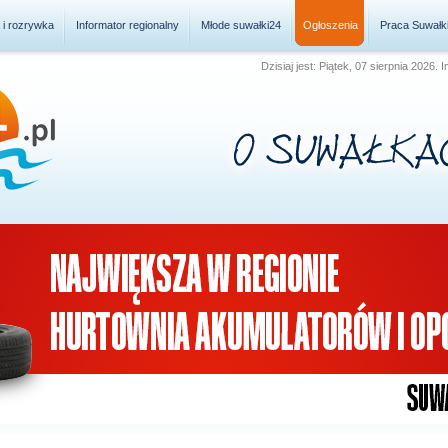
a i rozrywka
Informator regionalny
Młode suwałki24
Ogłoszenia
Praca Suwałk
Dzisiaj jest: Piątek, 07 sierpnia 2026.