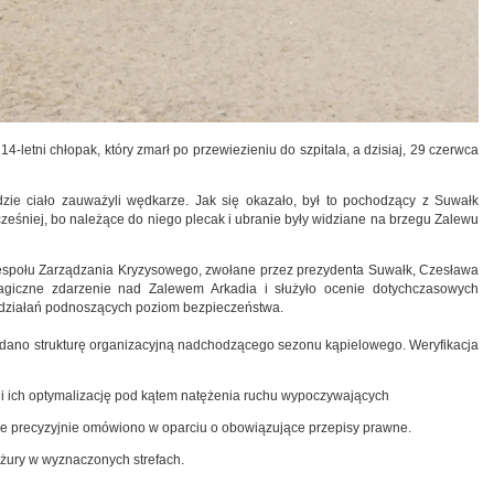
4-letni chłopak, który zmarł po przewiezieniu do szpitala, a dzisiaj, 29 czerwca
ie ciało zauważyli wędkarze. Jak się okazało, był to pochodzący z Suwałk
ześniej, bo należące do niego plecak i ubranie były widziane na brzegu Zalewu
Zespołu Zarządzania Kryzysowego, zwołane przez prezydenta Suwałk, Czesława
ragiczne zdarzenie nad Zalewem Arkadia i służyło ocenie dotychczasowych
działań podnoszących poziom bezpieczeństwa.
dano strukturę organizacyjną nadchodzącego sezonu kąpielowego. Weryfikacja
 i ich optymalizację pod kątem natężenia ruchu wypoczywających
re precyzyjnie omówiono w oparciu o obowiązujące przepisy prawne.
yżury w wyznaczonych strefach.