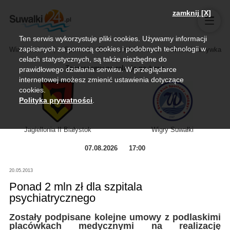
zamknij [X]
Ten serwis wykorzystuje pliki cookies. Używamy informacji
zapisanych za pomocą cookies i podobnych technologii w
Wiadomości
Sport
Biznes, rolnictwo
Kultura i rozrywka
celach statystycznych, są także niezbędne do
Zapraszamy na relację na żywo
prawidłowego działania serwisu. W przeglądarce
internetowej możesz zmienić ustawienia dotyczące
cookies.
Polityka prywatności
.
Jagiellonia II Białystok
Wigry Suwałki
07.08.2026
17:00
20.05.2013
Ponad 2 mln zł dla szpitala
psychiatrycznego
Zostały podpisane kolejne umowy z podlaskimi
placówkach medycznymi na realizację