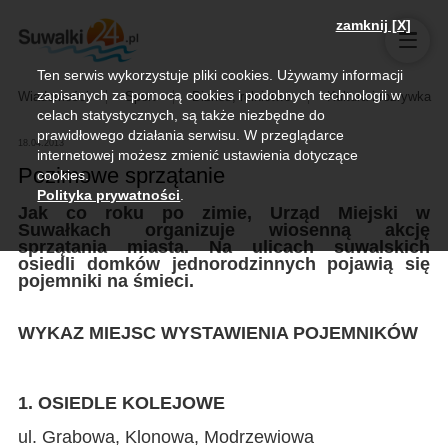
zamknij [X]
Ten serwis wykorzystuje pliki cookies. Używamy informacji
zapisanych za pomocą cookies i podobnych technologii w
Wiadomości
Sport
Biznes, rolnictwo
Kultura i rozrywka
celach statystycznych, są także niezbędne do
prawidłowego działania serwisu. W przeglądarce
18.04.2013
internetowej możesz zmienić ustawienia dotyczące
Pozimowe sprzątanie
cookies.
Polityka prywatności
.
Jak co roku po zimie, Urząd Miejski w
Suwałkach organizuje wiosenną akcję
sprzątania miasta. Na ulicach suwalskich
osiedli domków jednorodzinnych pojawią się
pojemniki na śmieci.
WYKAZ MIEJSC WYSTAWIENIA POJEMNIKÓW
1. OSIEDLE KOLEJOWE
ul. Grabowa, Klonowa, Modrzewiowa