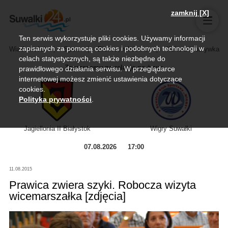
zamknij [X]
Ten serwis wykorzystuje pliki cookies. Używamy informacji
zapisanych za pomocą cookies i podobnych technologii w
Wiadomości
Sport
Biznes, rolnictwo
Kultura i rozrywka
celach statystycznych, są także niezbędne do
Zapraszamy na relację na żywo
prawidłowego działania serwisu. W przeglądarce
internetowej możesz zmienić ustawienia dotyczące
cookies.
Polityka prywatności
.
Jagiellonia II Białystok
Wigry Suwałki
07.08.2026
17:00
11.08.2015
Prawica zwiera szyki. Robocza wizyta
wicemarszałka [zdjęcia]