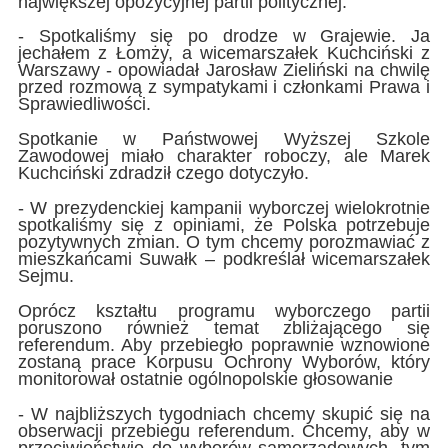
największej opozycyjnej partii politycznej.
- Spotkaliśmy się po drodze w Grajewie. Ja
jechałem z Łomży, a wicemarszałek Kuchciński z
Warszawy - opowiadał Jarosław Zieliński na chwilę
przed rozmową z sympatykami i członkami Prawa i
Sprawiedliwości.
Spotkanie w Państwowej Wyższej Szkole
Zawodowej miało charakter roboczy, ale Marek
Kuchciński zdradził czego dotyczyło.
- W prezydenckiej kampanii wyborczej wielokrotnie
spotkaliśmy się z opiniami, że Polska potrzebuje
pozytywnych zmian. O tym chcemy porozmawiać z
mieszkańcami Suwałk – podkreślał wicemarszałek
Sejmu.
Oprócz kształtu programu wyborczego partii
poruszono również temat zbliżającego się
referendum. Aby przebiegło poprawnie wznowione
zostaną prace Korpusu Ochrony Wyborów, który
monitorował ostatnie ogólnopolskie głosowanie
- W najbliższych tygodniach chcemy skupić się na
obserwacji przebiegu referendum. Chcemy, aby w
przeciwieństwie do wyborów samorządowych, tym