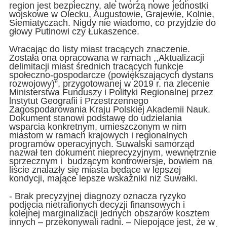
region jest bezpieczny, ale tworzą nowe jednostki
wojskowe w Olecku, Augustowie, Grajewie, Kolnie,
Siemiatyczach. Nigdy nie wiadomo, co przyjdzie do
głowy Putinowi czy Łukaszence.
Wracając do listy miast tracących znaczenie.
Została ona opracowana w ramach ,,Aktualizacji
delimitacji miast średnich tracących funkcje
społeczno-gospodarcze (powiększających dystans
rozwojowy)”, przygotowanej w 2019 r. na zlecenie
Ministerstwa Funduszy i Polityki Regionalnej przez
lnstytut Geografii i Przestrzennego
Zagospodarowania Kraju Polskiej Akademii Nauk.
Dokument stanowi podstawę do udzielania
wsparcia konkretnym, umieszczonym w nim
miastom w ramach krajowych i regionalnych
programów operacyjnych. Suwalski samorząd
nazwał ten dokument nieprecyzyjnym, wewnętrznie
sprzecznym i budzącym kontrowersje, bowiem na
liście znalazły się miasta będące w lepszej
kondycji, mające lepsze wskaźniki niż Suwałki.
- Brak precyzyjnej diagnozy oznacza ryzyko
podjęcia nietrafionych decyzji finansowych i
kolejnej marginalizacji jednych obszarów kosztem
innych – przekonywali radni. – Niepojące jest, że w