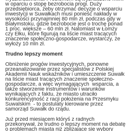
w oparciu o stopę bezrobocia progi. Duży
przedsiębiorca, żeby otrzymać decyzje o wsparciu
inwestycji w Suwałkach musi ponieść nakłady w
wysokości przynajmniej 80 mln zł, podczas gdy w
Białymstoku, gdzie bezrobocie jest o trochę ponad
1 proc. większe – 60 mln zł. Natomiast w Łomży
czy Ełku, które figurują na liście miast tracących
znaczenie społeczno-gospodarcze, wystarczy, że
wyłoży 10 mln zł.
Trudno lepszy moment
Obniżenie progów inwestycyjnych, ponowne
przeanalizowanie przez specjalistów z Polskiej
Akademii Nauk wskaźników i umieszczenie Suwałk
na liście miast tracących znaczenie społeczno-
gospodarcze, a więc wymagających wsparcia, a
także stworzenie instrumentów i warunków
wynikających z faktu, że miasto utraciło
konkurencyjność z racji położenia na Przesmyku
Suwalskim - to postulaty kierowane przez
samorząd Suwałk do rządu.
Już przed miesiącem któryś z radnych
przekonywał, że trudno o lepszy moment na debatę
o problemach miasta niż zbliżające się wybory