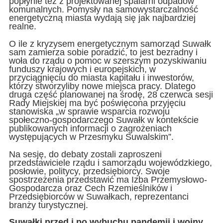
popłynie też z projektowanej spalarni odpadów
komunalnych. Pomysły na samowystarczalność
energetyczną miasta wydają się jak najbardziej
realne.
O ile z kryzysem energetycznym samorząd Suwałk
sam zamierza sobie poradzić, to jest bezradny i
woła do rządu o pomoc w szerszym pozyskiwaniu
funduszy krajowych i europejskich, w
przyciągnięciu do miasta kapitału i inwestorów,
którzy stworzyliby nowe miejsca pracy. Dlatego
druga część planowanej na środę, 28 czerwca sesji
Rady Miejskiej ma być poświęcona przyjęciu
stanowiska „w sprawie wsparcia rozwoju
społeczno-gospodarczego Suwałk w kontekście
publikowanych informacji o zagrożeniach
występujących w Przesmyku Suwalskim”.
Na sesję, do debaty zostali zaproszeni
przedstawiciele rządu i samorządu wojewódzkiego,
posłowie, politycy, przedsiębiorcy. Swoje
spostrzeżenia przedstawić ma Izba Przemysłowo-
Gospodarcza oraz Cech Rzemieślników i
Przedsiębiorców w Suwałkach, reprezentanci
branży turystycznej.
Suwałki przed i po wybuchu pandemii i wojny