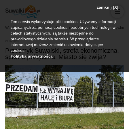
zamknij [X]
Ten serwis wykorzystuje pliki cookies. Używamy informacji
zapisanych za pomocą cookies i podobnych technologii w
Wiadomości
Sport
Biznes, rolnictwo
Kultura i rozrywka
celach statystycznych, są także niezbędne do
prawidłowego działania serwisu. W przeglądarce
27.06.2023
internetowej możesz zmienić ustawienia dotyczące
Przesmyk Suwalski, strefa ekonomiczna,
cookies.
sprawa polityczna. Miasto się zwija?
Polityka prywatności
.