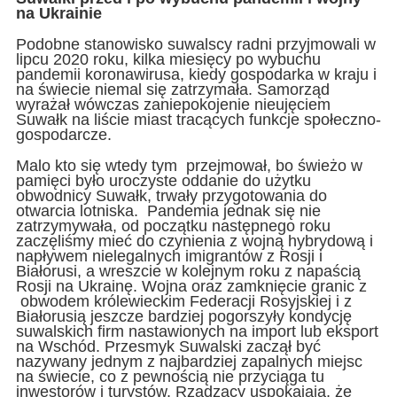
na Ukrainie
Podobne stanowisko suwalscy radni przyjmowali w
lipcu 2020 roku, kilka miesięcy po wybuchu
pandemii koronawirusa, kiedy gospodarka w kraju i
na świecie niemal się zatrzymała. Samorząd
wyrażał wówczas zaniepokojenie nieujęciem
Suwałk na liście miast tracących funkcje społeczno-
gospodarcze.
Malo kto się wtedy tym przejmował, bo świeżo w
pamięci było uroczyste oddanie do użytku
obwodnicy Suwałk, trwały przygotowania do
otwarcia lotniska. Pandemia jednak się nie
zatrzymywała, od początku następnego roku
zaczęliśmy mieć do czynienia z wojną hybrydową i
napływem nielegalnych imigrantów z Rosji i
Białorusi, a wreszcie w kolejnym roku z napaścią
Rosji na Ukrainę. Wojna oraz zamknięcie granic z
obwodem królewieckim Federacji Rosyjskiej i z
Białorusią jeszcze bardziej pogorszyły kondycję
suwalskich firm nastawionych na import lub eksport
na Wschód. Przesmyk Suwalski zaczął być
nazywany jednym z najbardziej zapalnych miejsc
na świecie, co z pewnością nie przyciąga tu
inwestorów i turystów. Rządzący uspokajają, że