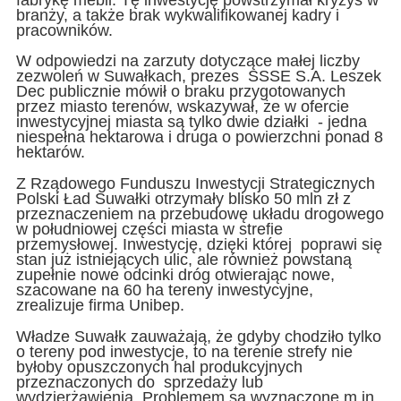
branży, a także brak wykwalifikowanej kadry i
pracowników.
W odpowiedzi na zarzuty dotyczące małej liczby
zezwoleń w Suwałkach, prezes SSSE S.A. Leszek
Dec publicznie mówił o braku przygotowanych
przez miasto terenów, wskazywał, że w ofercie
inwestycyjnej miasta są tylko dwie działki - jedna
niespełna hektarowa i druga o powierzchni ponad 8
hektarów.
Z Rządowego Funduszu Inwestycji Strategicznych
Polski Ład Suwałki otrzymały blisko 50 mln zł z
przeznaczeniem na przebudowę układu drogowego
w południowej części miasta w strefie
przemysłowej. Inwestycję, dzięki której poprawi się
stan już istniejących ulic, ale również powstaną
zupełnie nowe odcinki dróg otwierając nowe,
szacowane na 60 ha tereny inwestycyjne,
zrealizuje firma Unibep.
Władze Suwałk zauważają, że gdyby chodziło tylko
o tereny pod inwestycje, to na terenie strefy nie
byłoby opuszczonych hal produkcyjnych
przeznaczonych do sprzedaży lub
wydzierżawienia. Problemem są wyznaczone m.in.