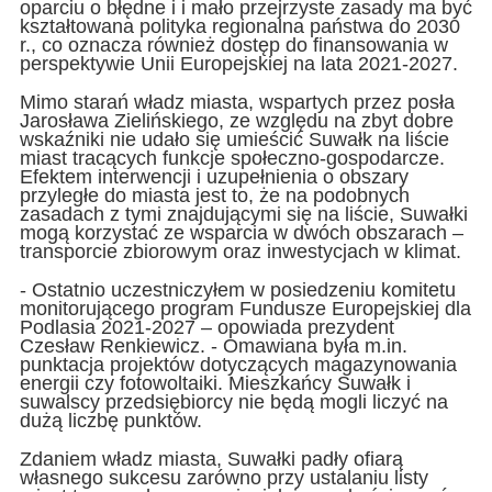
oparciu o błędne i i mało przejrzyste zasady ma być
kształtowana polityka regionalna państwa do 2030
r., co oznacza również dostęp do finansowania w
perspektywie Unii Europejskiej na lata 2021-2027.
Mimo starań władz miasta, wspartych przez posła
Jarosława Zielińskiego, ze względu na zbyt dobre
wskaźniki nie udało się umieścić Suwałk na liście
miast tracących funkcje społeczno-gospodarcze.
Efektem interwencji i uzupełnienia o obszary
przyległe do miasta jest to, że na podobnych
zasadach z tymi znajdującymi się na liście, Suwałki
mogą korzystać ze wsparcia w dwóch obszarach –
transporcie zbiorowym oraz inwestycjach w klimat.
- Ostatnio uczestniczyłem w posiedzeniu komitetu
monitorującego program Fundusze Europejskiej dla
Podlasia 2021-2027 – opowiada prezydent
Czesław Renkiewicz. - Omawiana była m.in.
punktacja projektów dotyczących magazynowania
energii czy fotowoltaiki. Mieszkańcy Suwałk i
suwalscy przedsiębiorcy nie będą mogli liczyć na
dużą liczbę punktów.
Zdaniem władz miasta, Suwałki padły ofiarą
własnego sukcesu zarówno przy ustalaniu listy