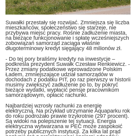
Suwałki przestały się rozwijać. Zmniejsza się liczba
mieszkańców, społeczeństwo się starzeje, nie
przybywa miejsc pracy. Rośnie zadłużenie miasta,
na bieżące funkcjonowanie i spłatę wcześniejszych
zobowiązań samorząd zaciąga właśnie
długoterminowy kredyt sięgający 48 milionów zł.
- Do tej pory braliśmy kredyty na inwestycje –
podkreśla prezydent Suwałk Czesław Renkiewicz. -
Przez zmiany podatkowe wprowadzone Polskim
Ładem, zmniejszające udział samorządów w
dochodach z podatku PIT, po raz pierwszy w historii
musimy zwiększyć zadłużenie po to, by pokryć
bieżące wydatki, wypłacić pensje pracownikom
samorządowym, opłacić rachunki.
Najbardziej wzrosły rachunki za energię
elektryczną. Na przykład utrzymanie Aquaparku rok
do roku podrożało prawie trzykrotnie (297 procent).
Są widoki na polepszenie tej sytuacji. Energia
elektryczna wytwarzana w PEC może zaspokoić
potrzeby publicznych instytucji. Za kilka lat prąd