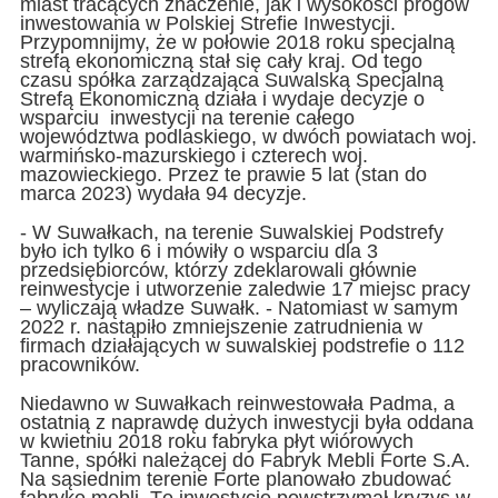
miast tracących znaczenie, jak i wysokości progów
inwestowania w Polskiej Strefie Inwestycji.
Przypomnijmy, że w połowie 2018 roku specjalną
strefą ekonomiczną stał się cały kraj. Od tego
czasu spółka zarządzająca Suwalską Specjalną
Strefą Ekonomiczną działa i wydaje decyzje o
wsparciu inwestycji na terenie całego
województwa podlaskiego, w dwóch powiatach woj.
warmińsko-mazurskiego i czterech woj.
mazowieckiego. Przez te prawie 5 lat (stan do
marca 2023) wydała 94 decyzje.
- W Suwałkach, na terenie Suwalskiej Podstrefy
było ich tylko 6 i mówiły o wsparciu dla 3
przedsiębiorców, którzy zdeklarowali głównie
reinwestycje i utworzenie zaledwie 17 miejsc pracy
– wyliczają władze Suwałk. - Natomiast w samym
2022 r. nastąpiło zmniejszenie zatrudnienia w
firmach działających w suwalskiej podstrefie o 112
pracowników.
Niedawno w Suwałkach reinwestowała Padma, a
ostatnią z naprawdę dużych inwestycji była oddana
w kwietniu 2018 roku fabryka płyt wiórowych
Tanne, spółki należącej do Fabryk Mebli Forte S.A.
Na sąsiednim terenie Forte planowało zbudować
fabrykę mebli. Tę inwestycję powstrzymał kryzys w