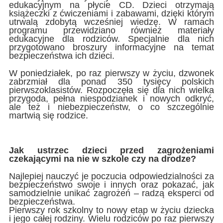
edukacyjnym na płycie CD. Dzieci otrzymają
książeczki z ćwiczeniami i zabawami, dzięki którym
utrwalą zdobytą wcześniej wiedzę. W ramach
programu przewidziano również materiały
edukacyjne dla rodziców. Specjalnie dla nich
przygotowano broszury informacyjne na temat
bezpieczeństwa ich dzieci.
W poniedziałek, po raz pierwszy w życiu, dzwonek
zabrzmiał dla ponad 350 tysięcy polskich
pierwszoklasistów. Rozpoczęła się dla nich wielka
przygoda, pełna niespodzianek i nowych odkryć,
ale też i niebezpieczeństw, o co szczególnie
martwią się rodzice.
Jak ustrzec dzieci przed zagrożeniami
czekającymi na nie w szkole czy na drodze?
Najlepiej nauczyć je poczucia odpowiedzialności za
bezpieczeństwo swoje i innych oraz pokazać, jak
samodzielnie unikać zagrożeń – radzą eksperci od
bezpieczeństwa.
Pierwszy rok szkolny to nowy etap w życiu dziecka
i jego całej rodziny. Wielu rodziców po raz pierwszy