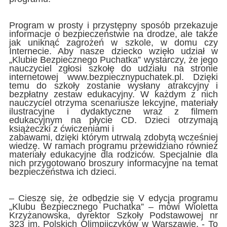
Program w prosty i przystępny sposób przekazuje
informacje o bezpieczeństwie na drodze, ale także
jak uniknąć zagrożeń w szkole, w domu czy
Internecie. Aby nasze dziecko wzięło udział w
„Klubie Bezpiecznego Puchatka” wystarczy, że jego
nauczyciel zgłosi szkołę do udziału na stronie
internetowej www.bezpiecznypuchatek.pl. Dzięki
temu do szkoły zostanie wysłany atrakcyjny i
bezpłatny zestaw edukacyjny. W każdym z nich
nauczyciel otrzyma scenariusze lekcyjne, materiały
ilustracyjne i dydaktyczne wraz z filmem
edukacyjnym na płycie CD. Dzieci otrzymają
książeczki z ćwiczeniami i
zabawami, dzięki którym utrwalą zdobytą wcześniej
wiedzę. W ramach programu przewidziano również
materiały edukacyjne dla rodziców. Specjalnie dla
nich przygotowano broszury informacyjne na temat
bezpieczeństwa ich dzieci.
– Cieszę się, że odbędzie się V edycja programu
„Klubu Bezpiecznego Puchatka” – mówi Wioletta
Krzyżanowska, dyrektor Szkoły Podstawowej nr
323 im. Polskich Olimpijczyków w Warszawie. - To