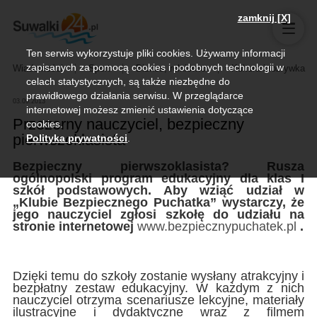
zamknij [X]
Ten serwis wykorzystuje pliki cookies. Używamy informacji
zapisanych za pomocą cookies i podobnych technologii w
Wiadomości
Sport
Biznes, rolnictwo
Kultura i rozrywka
celach statystycznych, są także niezbędne do
prawidłowego działania serwisu. W przeglądarce
03.09.2013
internetowej możesz zmienić ustawienia dotyczące
Przezorny nauczyciel, bezpieczny
cookies.
pierwszoklasista
Polityka prywatności
.
Bezpieczny pierwszoklasista? Rusza
ogólnopolski program edukacyjny dla klas I
szkół podstawowych. Aby wziąć udział w
„Klubie Bezpiecznego Puchatka” wystarczy, że
jego nauczyciel zgłosi szkołę do udziału na
stronie internetowej
www.bezpiecznypuchatek.pl
.
Dzięki temu do szkoły zostanie wysłany atrakcyjny i
bezpłatny zestaw edukacyjny. W każdym z nich
nauczyciel otrzyma scenariusze lekcyjne, materiały
ilustracyjne i dydaktyczne wraz z filmem