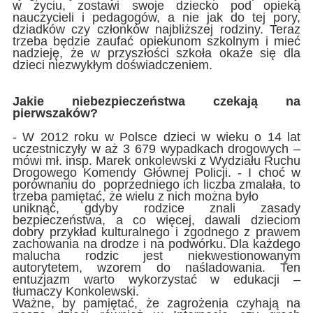
w życiu, zostawi swoje dziecko pod opieką
nauczycieli i pedagogów, a nie jak do tej pory,
dziadków czy członków najbliższej rodziny. Teraz
trzeba będzie zaufać opiekunom szkolnym i mieć
nadzieję, że w przyszłości szkoła okaże się dla
dzieci niezwykłym doświadczeniem.
Jakie niebezpieczeństwa czekają na
pierwszaków?
- W 2012 roku w Polsce dzieci w wieku o 14 lat
uczestniczyły w aż 3 679 wypadkach drogowych –
mówi mł. insp. Marek onkolewski z Wydziału Ruchu
Drogowego Komendy Głównej Policji. - I choć w
porównaniu do poprzedniego ich liczba zmalała, to
trzeba pamiętać, że wielu z nich można było
uniknąć, gdyby rodzice znali zasady
bezpieczeństwa, a co więcej, dawali dzieciom
dobry przykład kulturalnego i zgodnego z prawem
zachowania na drodze i na podwórku. Dla każdego
malucha rodzic jest niekwestionowanym
autorytetem, wzorem do naśladowania. Ten
entuzjazm warto wykorzystać w edukacji –
tłumaczy Konkolewski.
Ważne, by pamiętać, że zagrożenia czyhają na