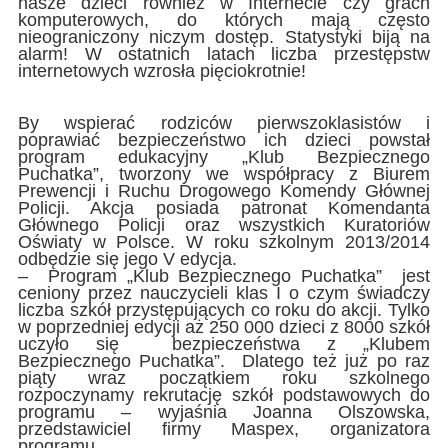
nasze dzieci również w Internecie czy grach
komputerowych, do których mają często
nieograniczony niczym dostęp. Statystyki biją na
alarm! W ostatnich latach liczba przestępstw
internetowych wzrosła pięciokrotnie!
By wspierać rodziców pierwszoklasistów i
poprawiać bezpieczeństwo ich dzieci powstał
program edukacyjny „Klub Bezpiecznego
Puchatka”, tworzony we współpracy z Biurem
Prewencji i Ruchu Drogowego Komendy Głównej
Policji. Akcja posiada patronat Komendanta
Głównego Policji oraz wszystkich Kuratoriów
Oświaty w Polsce. W roku szkolnym 2013/2014
odbędzie się jego V edycja.
– Program „Klub Bezpiecznego Puchatka” jest
ceniony przez nauczycieli klas I o czym świadczy
liczba szkół przystępujących co roku do akcji. Tylko
w poprzedniej edycji aż 250 000 dzieci z 8000 szkół
uczyło się bezpieczeństwa z „Klubem
Bezpiecznego Puchatka”. Dlatego też już po raz
piąty wraz początkiem roku szkolnego
rozpoczynamy rekrutację szkół podstawowych do
programu – wyjaśnia Joanna Olszowska,
przedstawiciel firmy Maspex, organizatora
programu.