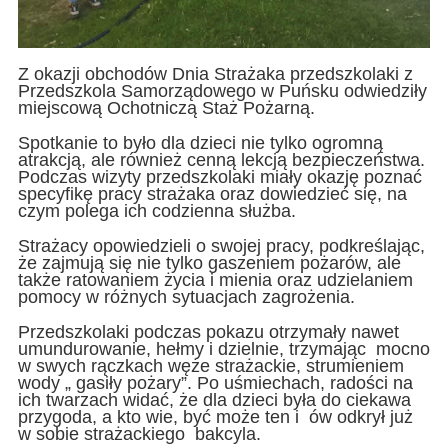
Z okazji obchodów Dnia Strażaka przedszkolaki z
Przedszkola Samorządowego w Puńsku odwiedziły
miejscową Ochotniczą Staż Pożarną.
Spotkanie to było dla dzieci nie tylko ogromną
atrakcją, ale również cenną lekcją bezpieczeństwa.
Podczas wizyty przedszkolaki miały okazję poznać
specyfikę pracy strażaka oraz dowiedzieć się, na
czym polega ich codzienna służba.
Strażacy opowiedzieli o swojej pracy, podkreślając,
że zajmują się nie tylko gaszeniem pożarów, ale
także ratowaniem życia i mienia oraz udzielaniem
pomocy w różnych sytuacjach zagrożenia.
Przedszkolaki podczas pokazu otrzymały nawet
umundurowanie, hełmy i dzielnie, trzymając mocno
w swych rączkach węże strażackie, strumieniem
wody „ gasiły pożary”. Po uśmiechach, radości na
ich twarzach widać, że dla dzieci była do ciekawa
przygoda, a kto wie, być może ten i ów odkrył już
w sobie strażackiego bakcyla.