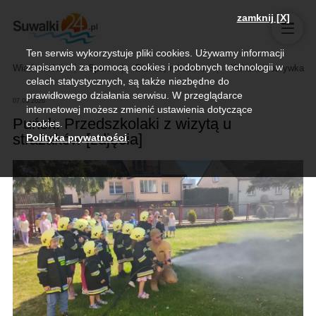
zamknij [X]
Ten serwis wykorzystuje pliki cookies. Używamy informacji
zapisanych za pomocą cookies i podobnych technologii w
Wiadomości
Sport
Biznes, rolnictwo
Kultura i rozrywka
celach statystycznych, są także niezbędne do
prawidłowego działania serwisu. W przeglądarce
07.05.2026
internetowej możesz zmienić ustawienia dotyczące
Puńsk. Przedszkolaki z wizytą u
cookies.
strażaków [zdjęcia]
Polityka prywatności
.