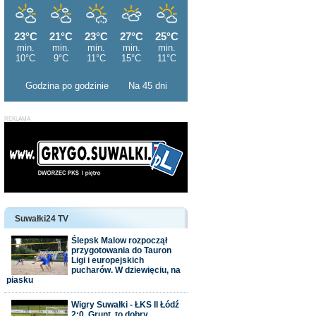
Godzina po godzinie
Na 45 dni
Suwałki24 TV
Ślepsk Malow rozpoczął
przygotowania do Tauron
Ligi i europejskich
pucharów. W dziewięciu, na
piasku
Wigry Suwałki - ŁKS II Łódź
2:0. Grunt, to dobry