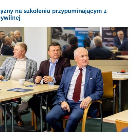
yzny na szkoleniu przypominającym z
cywilnej