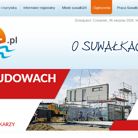
a i rozrywka
Informator regionalny
Młode suwałki24
Ogłoszenia
Praca Suwałk
Dzisiaj jest: Czwartek, 06 sierpnia 2026. 