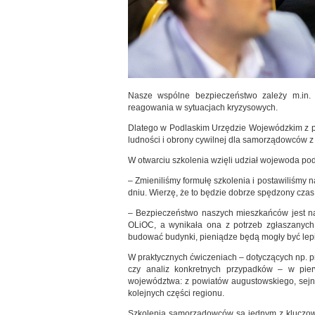
Nasze wspólne bezpieczeństwo zależy m.in. 
reagowania w sytuacjach kryzysowych.
Dlatego w Podlaskim Urzędzie Wojewódzkim z p
ludności i obrony cywilnej dla samorządowców z
W otwarciu szkolenia wzięli udział wojewoda pod
– Zmieniliśmy formułę szkolenia i postawiliśmy
dniu. Wierzę, że to będzie dobrze spędzony cza
– Bezpieczeństwo naszych mieszkańców jest na
OLiOC, a wynikała ona z potrzeb zgłaszanych
budować budynki, pieniądze będą mogły być lepie
W praktycznych ćwiczeniach – dotyczących np. p
czy analiz konkretnych przypadków – w pier
województwa: z powiatów augustowskiego, sejn
kolejnych części regionu.
Szkolenia samorządowców są jednym z kluczowy