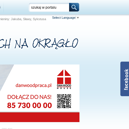
i
Select Language
▼
Imieniny: Jakuba, Sławy, Sykstusa