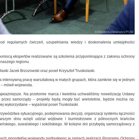
od regularnych ćwiczeń, uzupełniania wiedzy i doskonalenia umiejętności
omocą ekspertów realizowane są szkolenia przypominające z zakresu ochrony
 naszego regionu.
laski Jacek Brzozowski oraz poseł Krzysztof Truskolaski.
 na intensywną pracę warsztatową w małych grupach, która zamknie się w jednym
s – mówił wojewoda.
jważniejsze. Na przełomie marca i kwietnia uchwaliliśmy nowelizację Ustawy
 przez samorządy – projekty będą mogły być wieloletnie, będzie można np.
j wykorzystane – wyjaśniał poseł Truskolaski.
rzywództwa sytuacyjnego, podejmowania decyzji, organizacji systemu łączności
wszym dniu wzięli udzial wójtowie i burmistrzowie z północnych krańców
eńskiego, suwalskiego i sokólskiego. W kolejne dni przybędą samorządowcy z
ch priorytetów wojewody podlaskiego w ramach realizacji Programu Ochrony