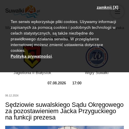
zamknij [X]
Ten serwis wykorzystuje pliki cookies. Używamy informacji
zapisanych za pomocą cookies i podobnych technologii w
Wiadomości
Sport
Biznes, rolnictwo
Kultura i rozrywka
celach statystycznych, są także niezbędne do
Zapraszamy na relację na żywo
prawidłowego działania serwisu. W przeglądarce
internetowej możesz zmienić ustawienia dotyczące
cookies.
Polityka prywatności
.
Jagiellonia II Białystok
Wigry Suwałki
07.08.2026
17:00
06.12.2024
Sędziowie suwalskiego Sądu Okręgowego
za pozostawieniem Jacka Przyguckiego
na funkcji prezesa