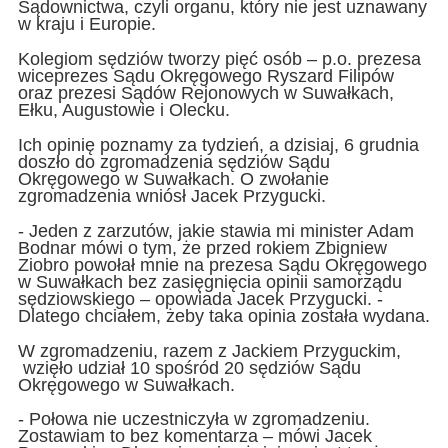
Sądownictwa, czyli organu, który nie jest uznawany
w kraju i Europie.
Kolegiom sędziów tworzy pięć osób – p.o. prezesa
wiceprezes Sądu Okręgowego Ryszard Filipów
oraz prezesi Sądów Rejonowych w Suwałkach,
Ełku, Augustowie i Olecku.
Ich opinię poznamy za tydzień, a dzisiaj, 6 grudnia
doszło do zgromadzenia sędziów Sądu
Okręgowego w Suwałkach. O zwołanie
zgromadzenia wniósł Jacek Przygucki.
- Jeden z zarzutów, jakie stawia mi minister Adam
Bodnar mówi o tym, że przed rokiem Zbigniew
Ziobro powołał mnie na prezesa Sądu Okręgowego
w Suwałkach bez zasięgnięcia opinii samorządu
sędziowskiego – opowiada Jacek Przygucki. -
Dlatego chciałem, żeby taka opinia została wydana.
W zgromadzeniu, razem z Jackiem Przyguckim,
wzięło udział 10 spośród 20 sędziów Sądu
Okręgowego w Suwałkach.
- Połowa nie uczestniczyła w zgromadzeniu.
Zostawiam to bez komentarza – mówi Jacek