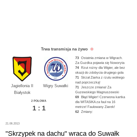
Trwa transmisja na żywo
73
Ostatnia zmiana w Wigrach.
Za Guzdka pojawia się Noworyta
74
Rzut rożny dla Wigier, ale bez
okazji do zdobycia drugiego gola
71
Strzał Ziarka z rzutu wolnego
nad poprzeczką!
Jagiellonia II
Wigry Suwałki
71
Jeszcze zmiana! Za
Guzewskiego Magnuszewski
Białystok
69
Błąd Wigier! Czerwona kartka
2 POŁOWA
dla WITASIKA za faul na 16
1 : 1
metrze! Faulowany Ziarek!
62
Zmiany:
Kacper Głowicki za Gohlike
Kluska za Baranowicza
21.06.2013
Wiśniewski za Jakubczyka
"Skrzypek na dachu" wraca do Suwałk