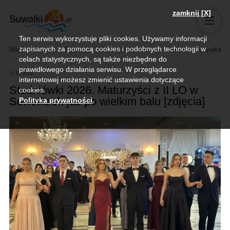
zamknij [X]
Ten serwis wykorzystuje pliki cookies. Używamy informacji
zapisanych za pomocą cookies i podobnych technologii w
Wiadomości
Sport
Biznes, rolnictwo
Kultura i rozrywka
celach statystycznych, są także niezbędne do
prawidłowego działania serwisu. W przeglądarce
10.01.2026
internetowej możesz zmienić ustawienia dotyczące
Studniówki 2026. Maturzyści z II LO w
cookies.
Suwałkach już po wielkim balu [zdjęcia]
Polityka prywatności
.