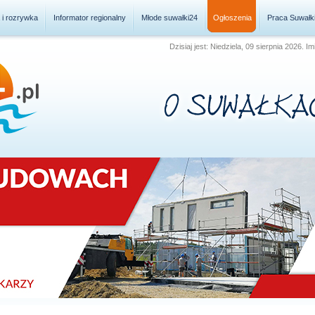
a i rozrywka
Informator regionalny
Młode suwałki24
Ogłoszenia
Praca Suwałk
Dzisiaj jest: Niedziela, 09 sierpnia 2026.