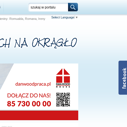
i
Select Language
▼
 Imieniny: Romualda, Romana, Ireny