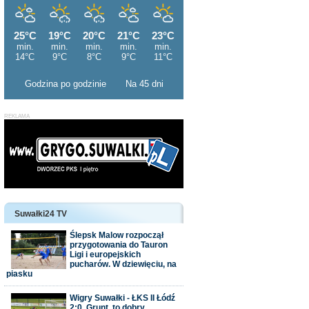
Godzina po godzinie
Na 45 dni
Suwałki24 TV
Ślepsk Malow rozpoczął
przygotowania do Tauron
Ligi i europejskich
pucharów. W dziewięciu, na
piasku
Wigry Suwałki - ŁKS II Łódź
2:0. Grunt, to dobry