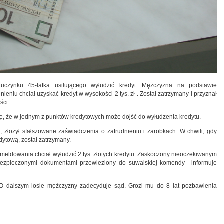
 uczynku 45-latka usiłującego wyłudzić kredyt. Mężczyzna na podstawie
eniu chciał uzyskać kredyt w wysokości 2 tys. zł . Został zatrzymany i przyznał
ści.
cję, że w jednym z punktów kredytowych może dojść do wyłudzenia kredytu.
, złożył sfałszowane zaświadczenia o zatrudnieniu i zarobkach. W chwili, gdy
dytową, został zatrzymany.
zameldowania chciał wyłudzić 2 tys. złotych kredytu. Zaskoczony nieoczekiwanym
bezpieczonymi dokumentami przewieziony do suwalskiej komendy –informuje
 O dalszym losie mężczyzny zadecyduje sąd. Grozi mu do 8 lat pozbawienia