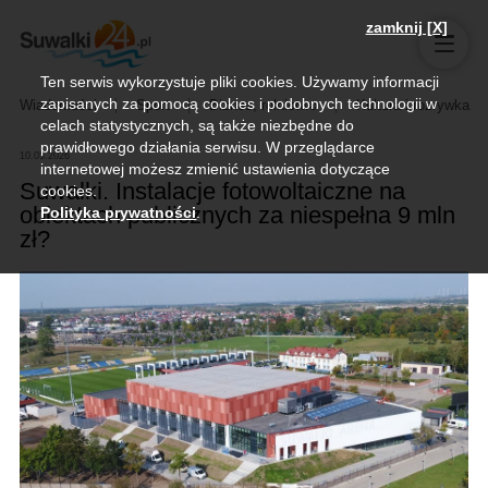
zamknij [X]
Ten serwis wykorzystuje pliki cookies. Używamy informacji
zapisanych za pomocą cookies i podobnych technologii w
Wiadomości
Sport
Biznes, rolnictwo
Kultura i rozrywka
celach statystycznych, są także niezbędne do
prawidłowego działania serwisu. W przeglądarce
10.05.2026
internetowej możesz zmienić ustawienia dotyczące
Suwałki. Instalacje fotowoltaiczne na
cookies.
obiektach publicznych za niespełna 9 mln
Polityka prywatności
.
zł?