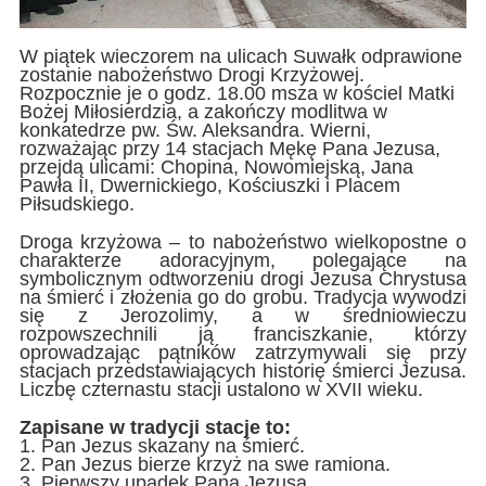
W piątek wieczorem na ulicach Suwałk odprawione
zostanie nabożeństwo Drogi Krzyżowej.
Rozpocznie je o godz. 18.00 msza w kościel Matki
Bożej Miłosierdzia, a zakończy modlitwa w
konkatedrze pw. Św. Aleksandra. Wierni,
rozważając przy 14 stacjach Mękę Pana Jezusa,
przejdą ulicami: Chopina, Nowomiejską, Jana
Pawła II, Dwernickiego, Kościuszki i Placem
Piłsudskiego.
Droga krzyżowa – to nabożeństwo wielkopostne o
charakterze adoracyjnym, polegające na
symbolicznym odtworzeniu drogi Jezusa Chrystusa
na śmierć i złożenia go do grobu. Tradycja wywodzi
się z Jerozolimy, a w średniowieczu
rozpowszechnili ją franciszkanie, którzy
oprowadzając pątników zatrzymywali się przy
stacjach przedstawiających historię śmierci Jezusa.
Liczbę czternastu stacji ustalono w XVII wieku.
Zapisane w tradycji stacje to:
1. Pan Jezus skazany na śmierć.
2. Pan Jezus bierze krzyż na swe ramiona.
3. Pierwszy upadek Pana Jezusa.