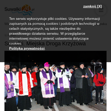
zamknij [X]
Ten serwis wykorzystuje pliki cookies. Używamy informacji
zapisanych za pomocą cookies i podobnych technologii w
Wiadomości
Sport
Biznes, rolnictwo
Kultura i rozrywka
celach statystycznych, są także niezbędne do
prawidłowego działania serwisu. W przeglądarce
11.04.2014
internetowej możesz zmienić ustawienia dotyczące
Suwałki. Miejska Droga Krzyżowa
cookies.
Polityka prywatności
.