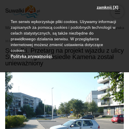
zamknij [X]
Ten serwis wykorzystuje pliki cookies. Używamy informacji
zapisanych za pomocą cookies i podobnych technologii w
Wiadomości
Sport
Biznes, rolnictwo
Kultura i rozrywka
celach statystycznych, są także niezbędne do
prawidłowego działania serwisu. W przeglądarce
10.05.2026
internetowej możesz zmienić ustawienia dotyczące
Suwałki. Przetarg na projekt wjazdu z ulicy
cookies.
Świtalskiego na osiedle Kamena został
Polityka prywatności
.
unieważniony