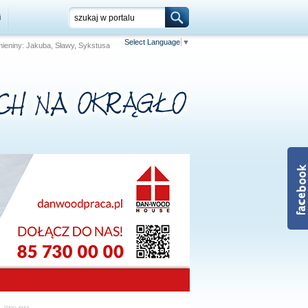
i
Select Language
▼
Imieniny: Jakuba, Sławy, Sykstusa