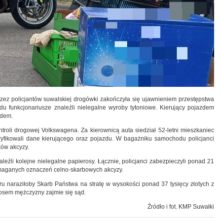
ez policjantów suwalskiej drogówki zakończyła się ujawnieniem przestępstwa
 funkcjonariusze znaleźli nielegalne wyroby tytoniowe. Kierujący pojazdem
ądem.
ntroli drogowej Volkswagena. Za kierownicą auta siedział 52-letni mieszkaniec
eryfikowali dane kierującego oraz pojazdu. W bagażniku samochodu policjanci
ków akcyzy.
eźli kolejne nielegalne papierosy. Łącznie, policjanci zabezpieczyli ponad 21
ymaganych oznaczeń celno-skarbowych akcyzy.
 naraziłoby Skarb Państwa na stratę w wysokości ponad 37 tysięcy złotych z
losem mężczyzny zajmie się sąd.
Źródło i fot. KMP Suwałki