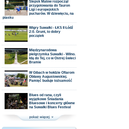
Ślepsk Malow rozpoczął
przygotowania do Tauron
Ligi i europejskich
pucharów. W dziewięciu, na
piasku
Wigry Suwałki - ŁKS II Łódź
2:0. Grunt, to dobry
początek
Międzynarodowa
pielgrzymka Suwałki - Wilno.
Idą do Tej, co w Ostrej świeci
Bramie
W Gibach w hołdzie Ofiarom
Obławy Augustowskiej.
Pamięć buduje tożsamość
Blues od rana, czyli
wyjątkowe Śniadania
Bluesowe i koncerty główne
na Suwałki Blues Festival