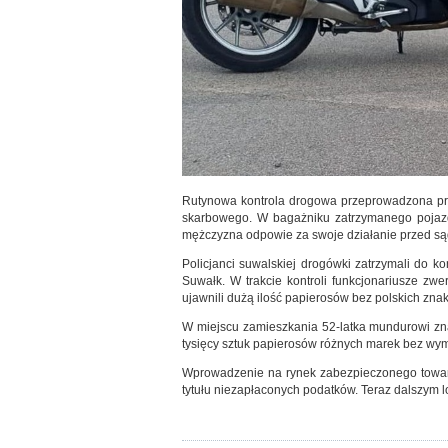
Rutynowa kontrola drogowa przeprowadzona prz
skarbowego. W bagażniku zatrzymanego pojazdu
mężczyzna odpowie za swoje działanie przed s
Policjanci suwalskiej drogówki zatrzymali do ko
Suwałk. W trakcie kontroli funkcjonariusze zw
ujawnili dużą ilość papierosów bez polskich zna
W miejscu zamieszkania 52-latka mundurowi znal
tysięcy sztuk papierosów różnych marek bez w
Wprowadzenie na rynek zabezpieczonego towaru
tytułu niezapłaconych podatków. Teraz dalszym 