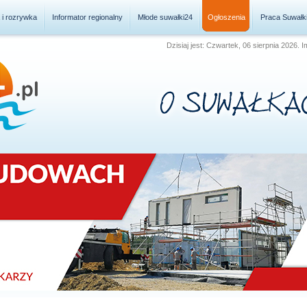
a i rozrywka
Informator regionalny
Młode suwałki24
Ogłoszenia
Praca Suwałk
Dzisiaj jest: Czwartek, 06 sierpnia 2026. 