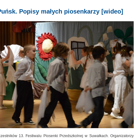
Puńsk. Popisy małych piosenkarzy [wideo]
czestników 13. Festiwalu Piosenki Przedszkolnej w Suwałkach. Organizatorzy