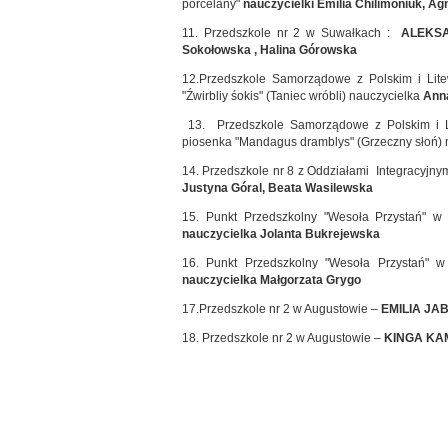
porcelany"
nauczycielki Emilia Chilimoniuk, Ag
11. Przedszkole nr 2 w Suwałkach :
ALEKS
Sokołowska , Halina Górowska
12.Przedszkole Samorządowe z Polskim i Li
"Źwirbliy śokis" (Taniec wróbli) nauczycielka
Anna
13. Przedszkole Samorządowe z Polskim i
piosenka "Mandagus dramblys" (Grzeczny słoń)
14. Przedszkole nr 8 z Oddziałami Integracyjn
Justyna Góral, Beata Wasilewska
15. Punkt Przedszkolny "Wesoła Przystań" 
nauczycielka Jolanta Bukrejewska
16. Punkt Przedszkolny "Wesoła Przystań" 
nauczycielka Małgorzata Grygo
17.Przedszkole nr 2 w Augustowie –
EMILIA JA
18. Przedszkole nr 2 w Augustowie –
KINGA KA