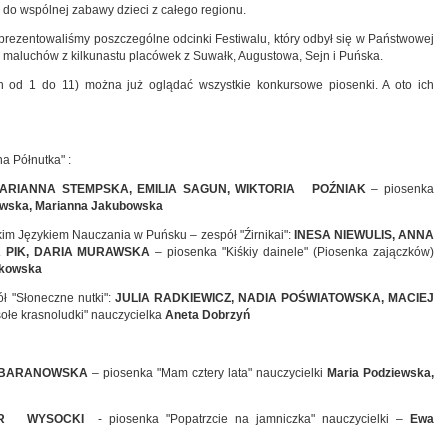
i do wspólnej zabawy dzieci z całego regionu.
 prezentowaliśmy poszczególne odcinki Festiwalu, który odbył się w Państwowej
 maluchów z kilkunastu placówek z Suwałk, Augustowa, Sejn i Puńska.
 od 1 do 11) można już oglądać wszystkie konkursowe piosenki. A oto ich
a Półnutka" :
MARIANNA STEMPSKA, EMILIA SAGUN, WIKTORIA POŹNIAK
– piosenka
owska, Marianna Jakubowska
im Językiem Nauczania w Puńsku – zespół "Źirnikai":
INESA NIEWULIS, ANNA
A PIK, DARIA MURAWSKA
– piosenka "Kiśkiy dainele" (Piosenka zajączków)
ukowska
ł "Słoneczne nutki":
JULIA RADKIEWICZ, NADIA POŚWIATOWSKA, MACIEJ
ołe krasnoludki" nauczycielka
Aneta Dobrzyń
 BARANOWSKA
– piosenka "Mam cztery lata" nauczycielki
Maria Podziewska,
AR WYSOCKI
- piosenka "Popatrzcie na jamniczka" nauczycielki –
Ewa