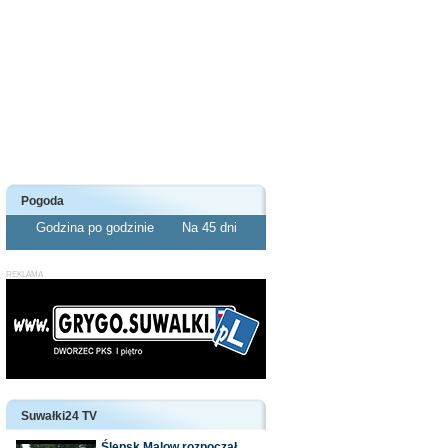
Pogoda
Godzina po godzinie
Na 45 dni
Suwałki24 TV
Ślepsk Malow rozpoczął