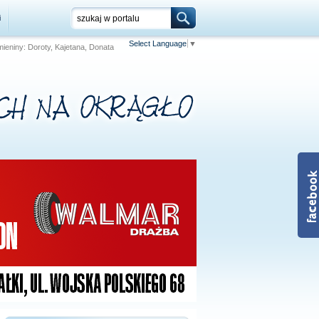
i
Select Language
▼
 Imieniny: Doroty, Kajetana, Donata