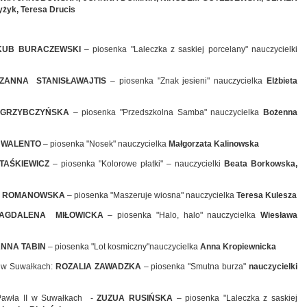
żyk, Teresa Drucis
KUB BURACZEWSKI
– piosenka "Laleczka z saskiej porcelany" nauczycielki
ZANNA STANISŁAWAJTIS
– piosenka "Znak jesieni" nauczycielka
Elżbieta
 GRZYBCZYŃSKA
– piosenka "Przedszkolna Samba" nauczycielka
Bożenna
 WALENTO
– piosenka "Nosek" nauczycielka
Małgorzata Kalinowska
STAŚKIEWICZ
– piosenka "Kolorowe płatki" – nauczycielki
Beata Borkowska,
 ROMANOWSKA
– piosenka "Maszeruje wiosna" nauczycielka
Teresa Kulesza
AGDALENA MIŁOWICKA
– piosenka "Halo, halo" nauczycielka
Wiesława
NNA TABIN
– piosenka "Lot kosmiczny"nauczycielka
Anna Kropiewnicka
m w Suwałkach:
ROZALIA ZAWADZKA
– piosenka "Smutna burza"
nauczycielki
 Pawła II w Suwałkach -
ZUZUA RUSIŃSKA
– piosenka "Laleczka z saskiej