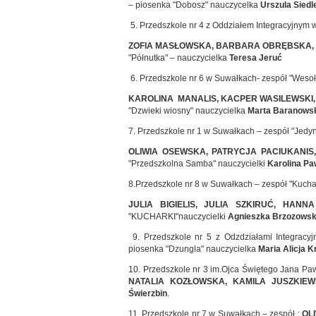
– piosenka "Dobosz" nauczycelka
Urszula Siedl
5. Przedszkole nr 4 z Oddziałem Integracyjnym 
ZOFIA MASŁOWSKA, BARBARA OBRĘBSKA, 
"Półnutka" – nauczycielka
Teresa Jeruć
6. Przedszkole nr 6 w Suwałkach- zespół "Wesołe
KAROLINA MANALIS, KACPER WASILEWSKI, 
"Dzwieki wiosny" nauczycielka
Marta Baranows
7. Przedszkole nr 1 w Suwałkach – zespół "Jedyn
OLIWIA OSEWSKA, PATRYCJA PACIUKANIS
"Przedszkolna Samba" nauczycielki
Karolina Pa
8.Przedszkole nr 8 w Suwałkach – zespół "Kucha
JULIA BIGIELIS, JULIA SZKIRUĆ, HAN
"KUCHARKI"nauczycielki
Agnieszka Brzozowsk
9. Przedszkole nr 5 z Odzdziałami Integracy
piosenka "Dzungla" nauczycielka
Maria Alicja 
10. Przedszkole nr 3 im.Ojca Świętego Jana Paw
NATALIA KOZŁOWSKA, KAMILA JUSZKIEW
Świerzbin
.
11. Przedszkole nr 7 w Suwałkach – zespół :
OL