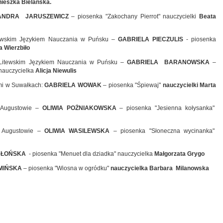
nieszka Bielańska.
ANDRA JARUSZEWICZ
– piosenka "Zakochany Pierrot" nauczycielki
Beata
tewskim Językiem Nauczania w Puńsku –
GABRIELA PIECZULIS
- piosenka
 Wierzbiło
 Litewskim Językiem Nauczania w Puńsku –
GABRIELA BARANOWSKA
–
 nauczycielka
Alicja Niewulis
ymi w Suwałkach:
GABRIELA WOWAK
– piosenka "Śpiewaj"
nauczycielki Marta
w Augustowie –
OLIWIA POŻNIAKOWSKA
– piosenka "Jesienna kołysanka"
w Augustowie –
OLIWIA WASILEWSKA
– piosenka "Słoneczna wycinanka"
BŁOŃSKA
- piosenka "Menuet dla dziadka" nauczycielka
Małgorzata Grygo
MIŃSKA
– piosenka "Wiosna w ogródku"
nauczycielka Barbara Milanowska