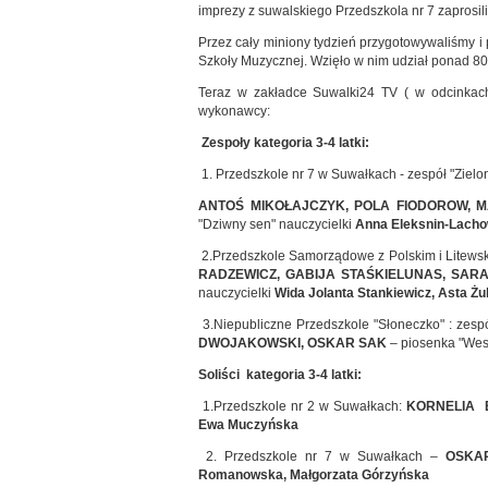
imprezy z suwalskiego Przedszkola nr 7 zaprosil
Przez cały miniony tydzień przygotowywaliśmy i
Szkoły Muzycznej. Wzięło w nim udział ponad 80
Teraz w zakładce Suwalki24 TV ( w odcinkach
wykonawcy:
Zespoły kategoria 3-4 latki:
1. Przedszkole nr 7 w Suwałkach - zespół "Zielon
ANTOŚ MIKOŁAJCZYK, POLA FIODOROW, 
"Dziwny sen" nauczycielki
Anna Eleksnin-Lach
2.Przedszkole Samorządowe z Polskim i Litewsk
RADZEWICZ, GABIJA STAŚKIELUNAS, SAR
nauczycielki
Wida Jolanta Stankiewicz, Asta Ż
3.Niepubliczne Przedszkole "Słoneczko" : zespó
DWOJAKOWSKI, OSKAR SAK
– piosenka "Wes
Soliści kategoria 3-4 latki:
1.Przedszkole nr 2 w Suwałkach:
KORNELIA
Ewa Muczyńska
2. Przedszkole nr 7 w Suwałkach –
OSK
Romanowska, Małgorzata Górzyńska