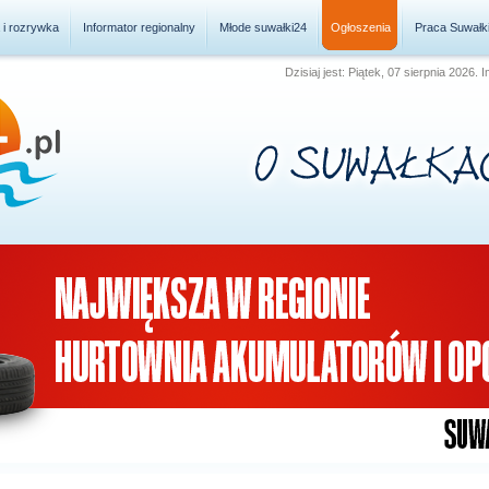
a i rozrywka
Informator regionalny
Młode suwałki24
Ogłoszenia
Praca Suwałk
Dzisiaj jest: Piątek, 07 sierpnia 2026.