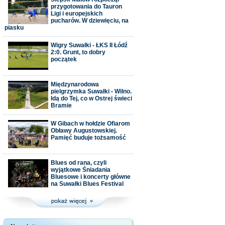
przygotowania do Tauron
Ligi i europejskich
pucharów. W dziewięciu, na
piasku
Wigry Suwałki - ŁKS II Łódź
2:0. Grunt, to dobry
początek
Międzynarodowa
pielgrzymka Suwałki - Wilno.
Idą do Tej, co w Ostrej świeci
Bramie
W Gibach w hołdzie Ofiarom
Obławy Augustowskiej.
Pamięć buduje tożsamość
Blues od rana, czyli
wyjątkowe Śniadania
Bluesowe i koncerty główne
na Suwałki Blues Festival