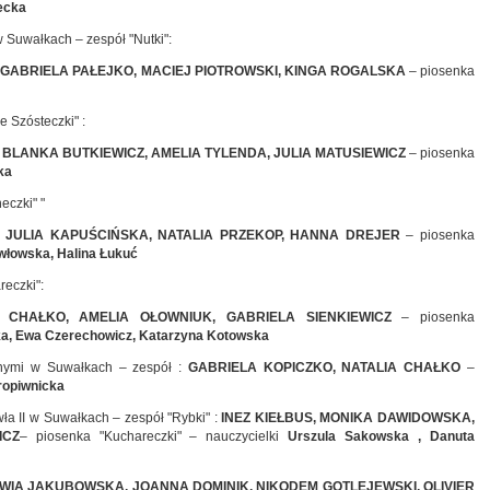
ecka
w Suwałkach – zespół "Nutki":
GABRIELA PAŁEJKO, MACIEJ PIOTROWSKI, KINGA ROGALSKA
– piosenka
 Szósteczki" :
BLANKA BUTKIEWICZ, AMELIA TYLENDA, JULIA MATUSIEWICZ
– piosenka
ka
eczki" "
, JULIA KAPUŚCIŃSKA, NATALIA PRZEKOP, HANNA DREJER
– piosenka
włowska, Halina Łukuć
reczki":
NA CHAŁKO, AMELIA OŁOWNIUK, GABRIELA SIENKIEWICZ
– piosenka
a, Ewa Czerechowicz, Katarzyna Kotowska
jnymi w Suwałkach – zespół :
GABRIELA KOPICZKO, NATALIA CHAŁKO
–
Kropiwnicka
ła II w Suwałkach – zespół "Rybki" :
INEZ KIEŁBUS, MONIKA DAWIDOWSKA,
ICZ
– piosenka "Kuchareczki" – nauczycielki
Urszula Sakowska , Danuta
IWIA JAKUBOWSKA, JOANNA DOMINIK, NIKODEM GOTLEJEWSKI, OLIVIER