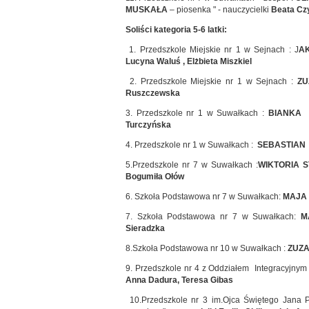
MUSKAŁA
– piosenka " - nauczycielki
Beata Czy
Soliści kategoria 5-6 latki:
1. Przedszkole Miejskie nr 1 w Sejnach : J
A
Lucyna Waluś , Elżbieta Miszkiel
2. Przedszkole Miejskie nr 1 w Sejnach :
ZU
Ruszczewska
3. Przedszkole nr 1 w Suwałkach :
BIANKA
Turczyńska
4. Przedszkole nr 1 w Suwałkach :
SEBASTIAN
5.Przedszkole nr 7 w Suwałkach :
WIKTORIA 
Bogumiła Ołów
6. Szkoła Podstawowa nr 7 w Suwałkach:
MAJA
7. Szkoła Podstawowa nr 7 w Suwałkach:
M
Sieradzka
8.Szkoła Podstawowa nr 10 w Suwałkach :
ZUZA
9. Przedszkole nr 4 z Oddziałem Integracyjny
Anna Dadura, Teresa Gibas
10.Przedszkole nr 3 im.Ojca Świętego Jana