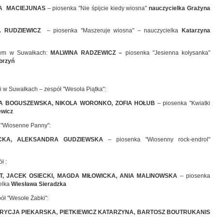
A MACIEJUNAS
– piosenka "Nie śpijcie kiedy wiosna"
nauczycielka Grażyna
IA RUDZIEWICZ
– piosenka "Maszeruje wiosna" – nauczycielka
Katarzyna
jnym w Suwałkach:
MALWINA RADZEWICZ –
piosenka "Jesienna kołysanka"
brzyń
i w Suwałkach – zespół "Wesoła Piątka":
 BOGUSZEWSKA, NIKOLA WORONKO, ZOFIA HOŁUB
– piosenka "Kwiatki
ewicz
ł "Wiosenne Panny":
CKA, ALEKSANDRA GUDZIEWSKA
– piosenka "Wiosenny rock-endrol"
ł :
T, JACEK OSIECKI, MAGDA MIŁOWICKA, ANIA MALINOWSKA
– piosenka
elka
Wiesława Sieradzka
ół "Wesołe Żabki":
TRYCJA PIEKARSKA, PIETKIEWICZ KATARZYNA, BARTOSZ BOUTRUKANIS