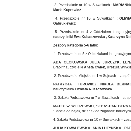
3. Przedszkole nr 10 w Suwałkach :
MARIANN
Maria Kuprewicz
4. Przedszkole nr 10 w Suwałkach :
OLIW
Gabrukiewicz
5. Przedszkole nr 4 z Oddziałem Integracy
nauczycielki
Ewa Kubaszewska , Katarzyna Do
Zespoły kategoria 5-6 latki:
1. Przedszkole nr 5 z Odzdziałami Integracyjnym
ADA CECKOWSKA, JULIA JURCZYK, LENA
Bratki"nauczycielki
Aneta Ćwiek, Urszula Winki
2. Przedszkole Miejskie nr 1 w Sejnach – zaspó
PATRYCJA TUROWICZ, NIKOLA BERNA
nauczycielka
Elżbieta Ruszczewska
3. Szkoła Podstawowa nr 7 w Suwałkach – zespó
MATEUSZ WILCZEWSKI, SEBASTIAN BERNA
"Babcia od bajek, dziadek od zagadek" nauczyci
4. Szkoła Podstawowa nr 10 w Suwałkach – zesp
JULIA KOWALEWSKA, ANIA LUTYŃSKA , PA