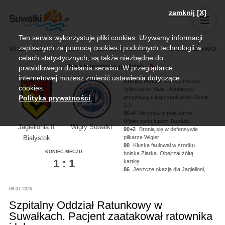
zamknij [X]
Ten serwis wykorzystuje pliki cookies. Używamy informacji
zapisanych za pomocą cookies i podobnych technologii w
Wiadomości
Sport
Biznes, rolnictwo
Kultura i rozrywka
celach statystycznych, są także niezbędne do
Trwa transmisja na żywo
prawidłowego działania serwisu. W przeglądarce
internetowej możesz zmienić ustawienia dotyczące
Koniec meczu
Koniec meczu!
cookies.
Tylko punkt Biało - Niebiescy
przywiozą z tego spotkania! Remis
Polityka prywatności
.
1:1!
90+4
Wrzutka w pole karne
Wigier pada łupem Taudula
Jagiellonia II
Wigry Suwałki
90+2
Bronią się w defensywie
piłkarze Wigier
Białystok
90
Kluska faulował w środku
KONIEC MECZU
boiska Ziarka. Obejrzał żółtą
1 : 1
kartkę
86
Jeszcze okazja dla Jagielloni,
Kononau miał piłkę na nodze ale
nie zdołał oddać strzału!
08.07.2026
84
Kluska dogrywa na głowę
Noworyty, strzał niecelny!
Szpitalny Oddział Ratunkowy w
Suwałkach. Pacjent zaatakował ratownika